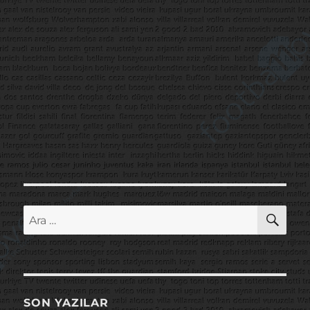
AR
Ara:
SON YAZILAR