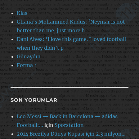
Klas
Ghana’s Mohammed Kudus: ‘Neymar is not
better than me, just more h
Dani Alves: ‘I love this game. I loved football
when they didn’t p
Günaydın
Forma ?
SON YORUMLAR
Leo Messi — Back in Barcelona — adidas
Football:…
için
Sporstation
2014 Brezilya Dünya Kupası için 2.3 milyon…