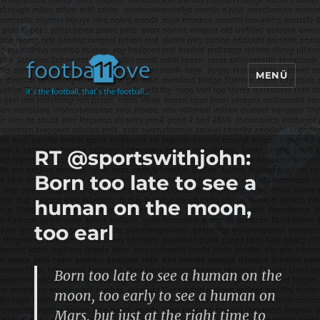
MENÜ
footbaLLove
RT @sportswithjohn:
Born too late to see a
human on the moon,
too earl
Born too late to see a human on the
moon, too early to see a human on
Mars, but just at the right time to