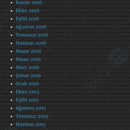
Kasım 2016
Ekim 2016
Eylül 2016
Ağustos 2016
Temmuz 2016
Haziran 2016
Mayıs 2016
Nisan 2016
Mart 2016
Şubat 2016
Ocak 2016
Ekim 2015
Eylül 2015
Ağustos 2015
Temmuz 2015
Haziran 2015