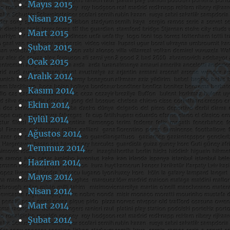
Mayıs 2015
Nisan 2015
Mart 2015
Şubat 2015
Ocak 2015
Aralık 2014
Kasım 2014
Ekim 2014
Eylül 2014
Ağustos 2014
Temmuz 2014
Haziran 2014
Mayıs 2014
Nisan 2014
Mart 2014
Şubat 2014