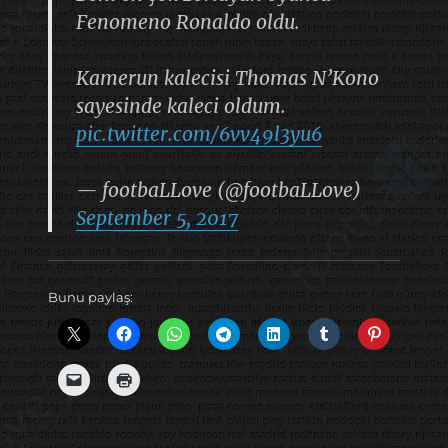
Fenomeno Ronaldo oldu.
Kamerun kalecisi Thomas N’Kono
sayesinde kaleci oldum.
pic.twitter.com/6vv49l3yu6
— footbaLLove (@footbaLLove)
September 5, 2017
Bunu paylaş: