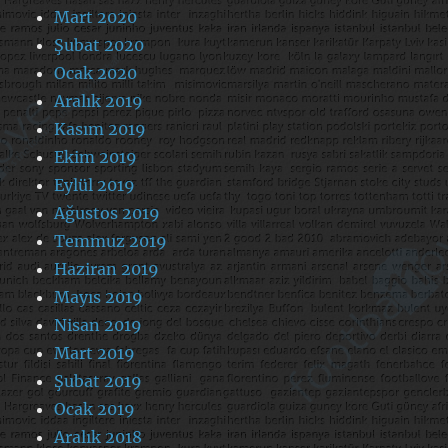
Mart 2020
Şubat 2020
Ocak 2020
Aralık 2019
Kasım 2019
Ekim 2019
Eylül 2019
Ağustos 2019
Temmuz 2019
Haziran 2019
Mayıs 2019
Nisan 2019
Mart 2019
Şubat 2019
Ocak 2019
Aralık 2018