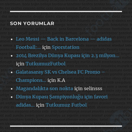
SON YORUMLAR
Leo Messi — Back in Barcelona — adidas
Football:…
için
Sporstation
2014 Brezilya Dünya Kupası için 2.3 milyon…
için
TutkumuzFutbol
Galatasaray SK vs Chelsea FC Promo –
Champions…
için
K.A
Magandalıkta son nokta
için
selinsss
Dünya Kupası Şampiyonluğu için favori
adidas…
için
Tutkumuz Futbol