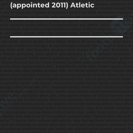
(appointed 2011) Atletic