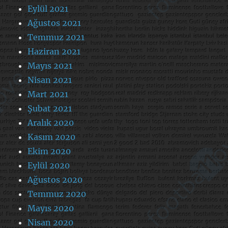
Eylül 2021
Ağustos 2021
Temmuz 2021
Haziran 2021
Mayıs 2021
Nisan 2021
Mart 2021
Şubat 2021
Aralık 2020
Kasım 2020
Ekim 2020
Eylül 2020
Ağustos 2020
Temmuz 2020
Mayıs 2020
Nisan 2020