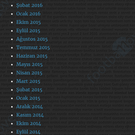
Şubat 2016
Ocak 2016
Ekim 2015
Eylül 2015
Ağustos 2015
Temmuz 2015
Haziran 2015
Mayıs 2015
Nisan 2015
Mart 2015
Şubat 2015
Ocak 2015
Aralık 2014
Kasım 2014
Ekim 2014
Eylül 2014