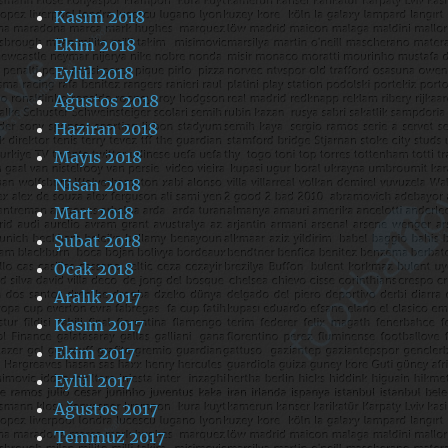
Kasım 2018
Ekim 2018
Eylül 2018
Ağustos 2018
Haziran 2018
Mayıs 2018
Nisan 2018
Mart 2018
Şubat 2018
Ocak 2018
Aralık 2017
Kasım 2017
Ekim 2017
Eylül 2017
Ağustos 2017
Temmuz 2017