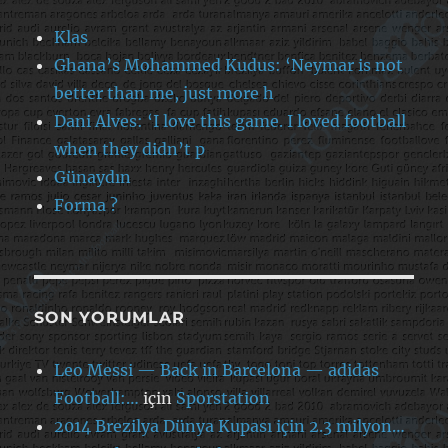
Klas
Ghana’s Mohammed Kudus: ‘Neymar is not
better than me, just more h
Dani Alves: ‘I love this game. I loved football
when they didn’t p
Günaydın
Forma ?
SON YORUMLAR
Leo Messi — Back in Barcelona — adidas
Football:…
için
Sporstation
2014 Brezilya Dünya Kupası için 2.3 milyon…