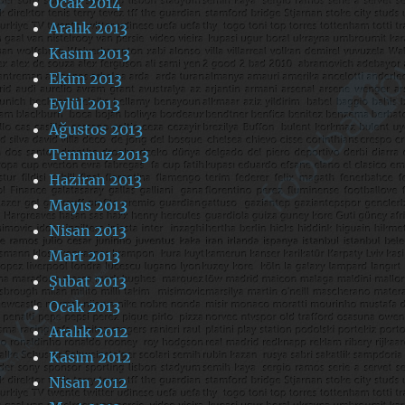
Ocak 2014
Aralık 2013
Kasım 2013
Ekim 2013
Eylül 2013
Ağustos 2013
Temmuz 2013
Haziran 2013
Mayıs 2013
Nisan 2013
Mart 2013
Şubat 2013
Ocak 2013
Aralık 2012
Kasım 2012
Nisan 2012