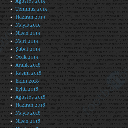
Ağustos 2019
Temmuz 2019
Haziran 2019
Mayıs 2019
Nisan 2019
Mart 2019
Şubat 2019
Ocak 2019
Aralık 2018
Kasım 2018
Ekim 2018
Eylül 2018
Ağustos 2018
Haziran 2018
Mayıs 2018
Nisan 2018