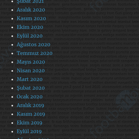
Şubat 2021
Aralık 2020
Kasım 2020
Ekim 2020
Eylül 2020
Ağustos 2020
Temmuz 2020
Mayıs 2020
Nisan 2020
Mart 2020
Şubat 2020
Ocak 2020
Aralık 2019
Kasım 2019
Ekim 2019
Eylül 2019