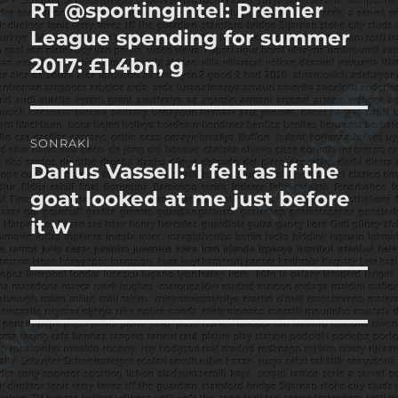
gezinmesi
RT @sportingintel: Premier
Önceki
yazı:
League spending for summer
2017: £1.4bn, g
SONRAKI
Darius Vassell: ‘I felt as if the
Sonraki
yazı:
goat looked at me just before
it w