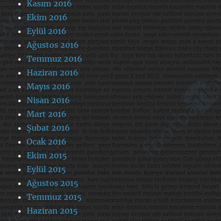
Kasım 2016
Ekim 2016
Eylül 2016
Ağustos 2016
Temmuz 2016
Haziran 2016
Mayıs 2016
Nisan 2016
Mart 2016
Şubat 2016
Ocak 2016
Ekim 2015
Eylül 2015
Ağustos 2015
Temmuz 2015
Haziran 2015