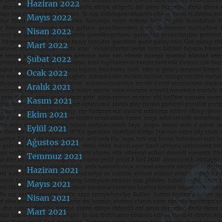
Haziran 2022
Mayıs 2022
Nisan 2022
Mart 2022
Şubat 2022
Ocak 2022
Aralık 2021
Kasım 2021
Ekim 2021
Eylül 2021
Ağustos 2021
Temmuz 2021
Haziran 2021
Mayıs 2021
Nisan 2021
Mart 2021