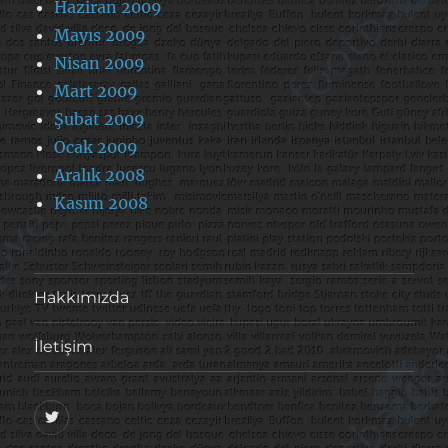
Haziran 2009
Mayıs 2009
Nisan 2009
Mart 2009
Şubat 2009
Ocak 2009
Aralık 2008
Kasım 2008
Hakkımızda
İletişim
@footballove