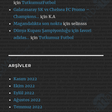
için
TutkumuzFutbol
Galatasaray SK vs Chelsea FC Promo –
Champions…
için
K.A
Magandalıkta son nokta
için
selinsss
Dünya Kupası Şampiyonluğu için favori
adidas…
için
Tutkumuz Futbol
ARŞIVLER
Kasım 2022
Ekim 2022
Eylül 2022
Ağustos 2022
Temmuz 2022