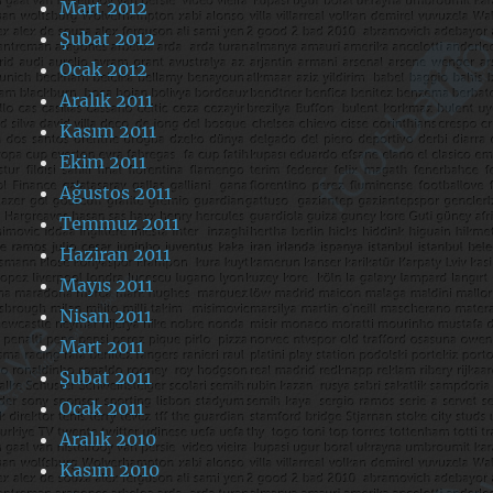
Mart 2012
Şubat 2012
Ocak 2012
Aralık 2011
Kasım 2011
Ekim 2011
Ağustos 2011
Temmuz 2011
Haziran 2011
Mayıs 2011
Nisan 2011
Mart 2011
Şubat 2011
Ocak 2011
Aralık 2010
Kasım 2010