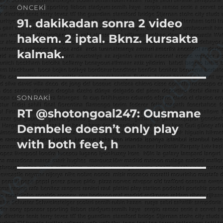
ÖNCEKI
gezinmesi
91. dakikadan sonra 2 video
Önceki
yazı:
hakem. 2 iptal. Bknz. kursakta
kalmak.
SONRAKI
RT @shotongoal247: Ousmane
Sonraki
yazı:
Dembele doesn’t only play
with both feet, h