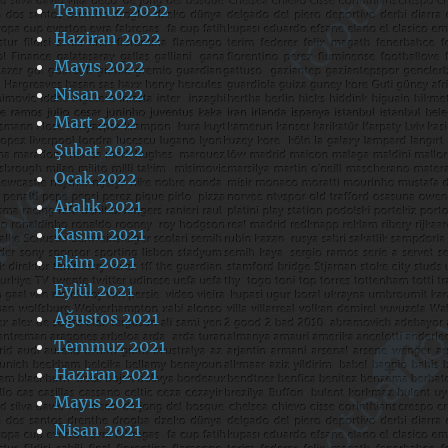
Temmuz 2022
Haziran 2022
Mayıs 2022
Nisan 2022
Mart 2022
Şubat 2022
Ocak 2022
Aralık 2021
Kasım 2021
Ekim 2021
Eylül 2021
Ağustos 2021
Temmuz 2021
Haziran 2021
Mayıs 2021
Nisan 2021