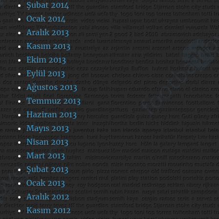
Şubat 2014
Ocak 2014
Aralık 2013
Kasım 2013
Ekim 2013
Eylül 2013
Ağustos 2013
Temmuz 2013
Haziran 2013
Mayıs 2013
Nisan 2013
Mart 2013
Şubat 2013
Ocak 2013
Aralık 2012
Kasım 2012