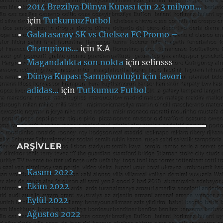
2014 Brezilya Dünya Kupası için 2.3 milyon…
için
TutkumuzFutbol
Galatasaray SK vs Chelsea FC Promo –
Champions…
için
K.A
Magandalıkta son nokta
için
selinsss
Dünya Kupası Şampiyonluğu için favori
adidas…
için
Tutkumuz Futbol
ARŞIVLER
Kasım 2022
Ekim 2022
Eylül 2022
Ağustos 2022