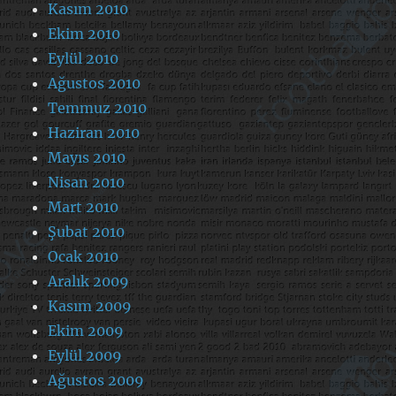
Kasım 2010
Ekim 2010
Eylül 2010
Ağustos 2010
Temmuz 2010
Haziran 2010
Mayıs 2010
Nisan 2010
Mart 2010
Şubat 2010
Ocak 2010
Aralık 2009
Kasım 2009
Ekim 2009
Eylül 2009
Ağustos 2009