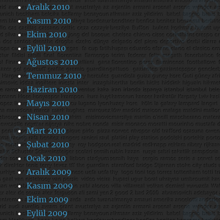
Aralık 2010
Kasım 2010
Ekim 2010
Eylül 2010
Ağustos 2010
Temmuz 2010
Haziran 2010
Mayıs 2010
Nisan 2010
Mart 2010
Şubat 2010
Ocak 2010
Aralık 2009
Kasım 2009
Ekim 2009
Eylül 2009