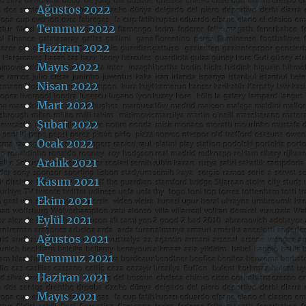
Ağustos 2022
Temmuz 2022
Haziran 2022
Mayıs 2022
Nisan 2022
Mart 2022
Şubat 2022
Ocak 2022
Aralık 2021
Kasım 2021
Ekim 2021
Eylül 2021
Ağustos 2021
Temmuz 2021
Haziran 2021
Mayıs 2021