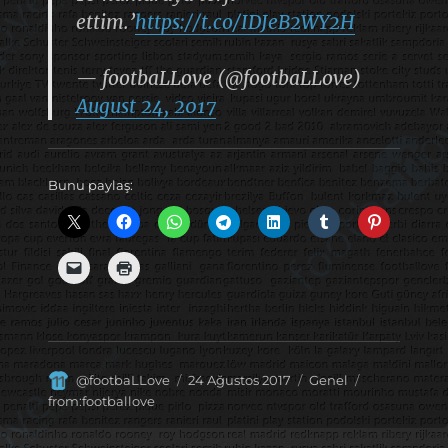
ettim.’
https://t.co/IDJeB2WY2H
— footbaLLove (@footbaLLove)
August 24, 2017
Bunu paylaş:
Yazar
Yayın
Kategoriler
Etiketler
@footbaLLove
24 Ağustos 2017
Genel
tarihi
from:footballove