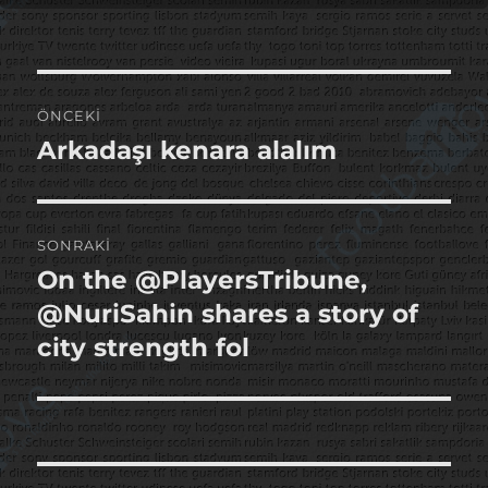
Yazı
ÖNCEKI
gezinmesi
Arkadaşı kenara alalım
Önceki
yazı:
SONRAKI
On the @PlayersTribune,
Sonraki
yazı:
@NuriSahin shares a story of
city strength fol