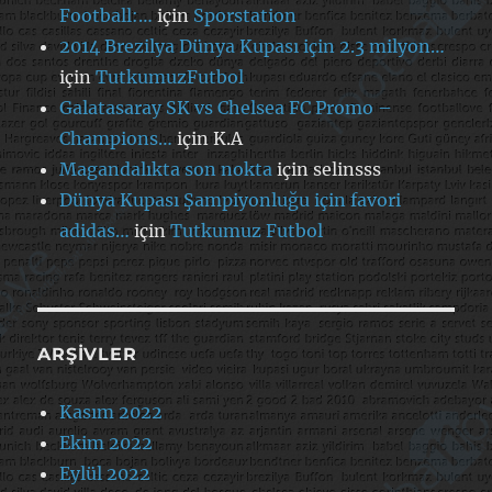
Football:…
için
Sporstation
2014 Brezilya Dünya Kupası için 2.3 milyon…
için
TutkumuzFutbol
Galatasaray SK vs Chelsea FC Promo –
Champions…
için
K.A
Magandalıkta son nokta
için
selinsss
Dünya Kupası Şampiyonluğu için favori
adidas…
için
Tutkumuz Futbol
ARŞIVLER
Kasım 2022
Ekim 2022
Eylül 2022