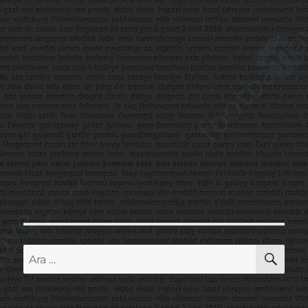
AR
Ara: