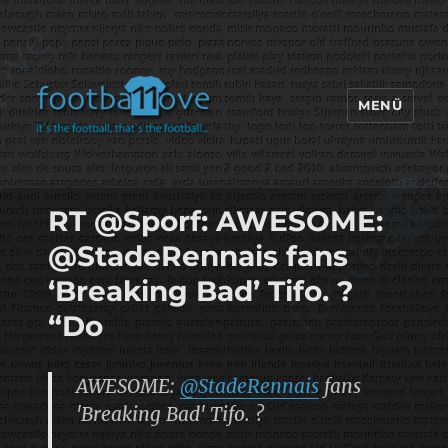
MENÜ
footbaLLove
RT @Sporf: AWESOME:
@StadeRennais fans
‘Breaking Bad’ Tifo. ?
“Do
AWESOME:
@StadeRennais
fans
'Breaking Bad' Tifo. ?