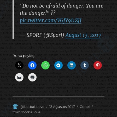
"Do not be afraid of danger. You are
the danger!" ??
pic.twitter.com/VGfY9i1ZJJ
— SPORF (@Sporf)
August 13, 2017
Bunu paylaş:
Yazar
Yayın
Kategoriler
Etiketler
@footbaLLove
13 Ağustos 2017
Genel
tarihi
from:footballove