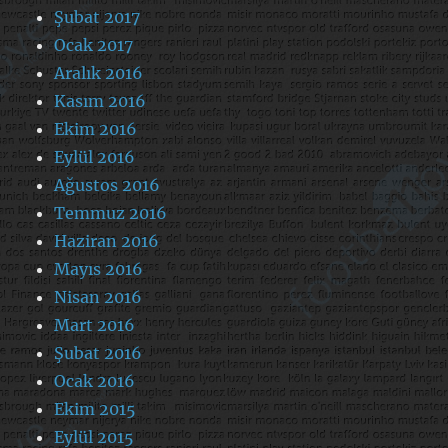
Şubat 2017
Ocak 2017
Aralık 2016
Kasım 2016
Ekim 2016
Eylül 2016
Ağustos 2016
Temmuz 2016
Haziran 2016
Mayıs 2016
Nisan 2016
Mart 2016
Şubat 2016
Ocak 2016
Ekim 2015
Eylül 2015