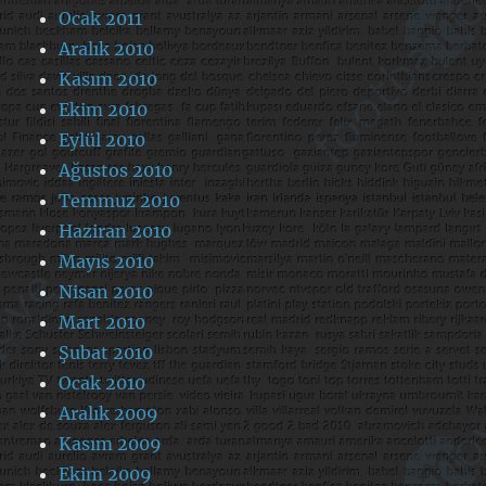
Ocak 2011
Aralık 2010
Kasım 2010
Ekim 2010
Eylül 2010
Ağustos 2010
Temmuz 2010
Haziran 2010
Mayıs 2010
Nisan 2010
Mart 2010
Şubat 2010
Ocak 2010
Aralık 2009
Kasım 2009
Ekim 2009