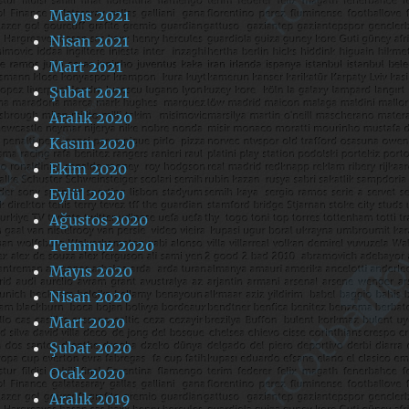
Mayıs 2021
Nisan 2021
Mart 2021
Şubat 2021
Aralık 2020
Kasım 2020
Ekim 2020
Eylül 2020
Ağustos 2020
Temmuz 2020
Mayıs 2020
Nisan 2020
Mart 2020
Şubat 2020
Ocak 2020
Aralık 2019