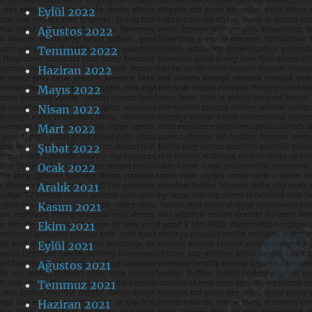
Eylül 2022
Ağustos 2022
Temmuz 2022
Haziran 2022
Mayıs 2022
Nisan 2022
Mart 2022
Şubat 2022
Ocak 2022
Aralık 2021
Kasım 2021
Ekim 2021
Eylül 2021
Ağustos 2021
Temmuz 2021
Haziran 2021