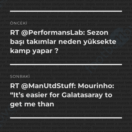
Yazı
ÖNCEKI
gezinmesi
RT @PerformansLab: Sezon
Önceki
yazı:
başı takımlar neden yüksekte
kamp yapar ?
SONRAKI
RT @ManUtdStuff: Mourinho:
Sonraki
yazı:
“It’s easier for Galatasaray to
get me than