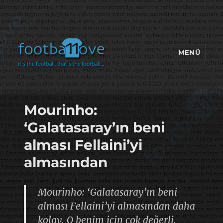
MENÜ
footbaLLove
Mourinho:
‘Galatasaray’ın beni
alması Fellaini’yi
almasından
Mourinho: ‘Galatasaray’ın beni
alması Fellaini’yi almasından daha
kolay. O benim için çok değerli.