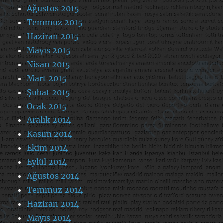
Ağustos 2015
Temmuz 2015
Haziran 2015
Mayıs 2015
Nisan 2015
Mart 2015
Şubat 2015
Ocak 2015
Aralık 2014
Kasım 2014
Ekim 2014
Eylül 2014
Ağustos 2014
Temmuz 2014
Haziran 2014
Mayıs 2014