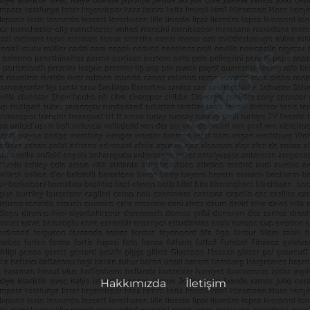
Hakkımızda
İletişim