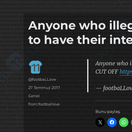
it's the football, that's the football…
footbaLLove
Anyone who illeg
to have their in
Anyone who il
CUT OFF
http
Yazar
@footbaLLove
— footbaLLo
Yayın
27 Temmuz 2017
tarihi
Kategoriler
Genel
Etiketler
from:footballove
Bunu paylaş: