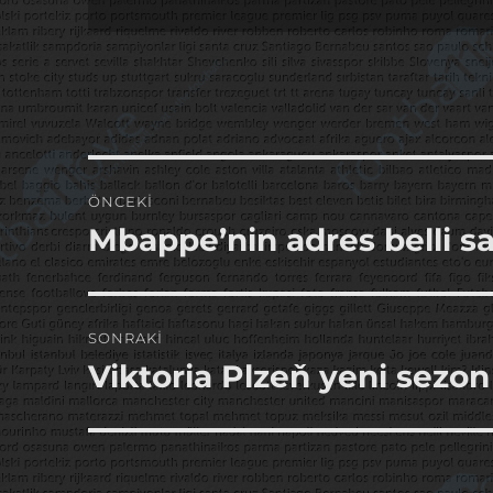
Yazı
ÖNCEKI
gezinmesi
Mbappe’nin adres belli s
Önceki
yazı:
SONRAKI
Viktoria Plzeň yeni sezo
Sonraki
yazı: