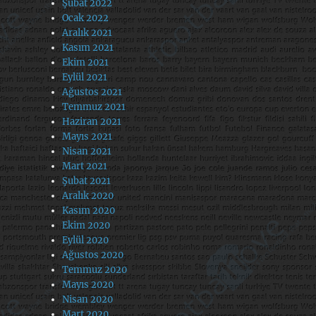
Şubat 2022
Ocak 2022
Aralık 2021
Kasım 2021
Ekim 2021
Eylül 2021
Ağustos 2021
Temmuz 2021
Haziran 2021
Mayıs 2021
Nisan 2021
Mart 2021
Şubat 2021
Aralık 2020
Kasım 2020
Ekim 2020
Eylül 2020
Ağustos 2020
Temmuz 2020
Mayıs 2020
Nisan 2020
Mart 2020