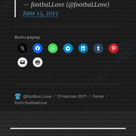
— footbaLLove (@footbaLLove)
June 13, 2017
Bunu paylaş:
Yazar
Yayın
Kategoriler
Etiketler
@footbaLLove
13 Haziran 2017
Genel
tarihi
from:footballove
Yazı