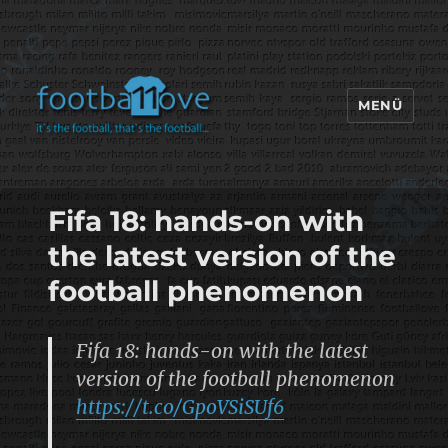
MENÜ
footbaLLove
Fifa 18: hands-on with
the latest version of the
football phenomenon
Fifa 18: hands-on with the latest
version of the football phenomenon
https://t.co/GpoVSiSUf6