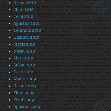
Kasım 2010
Ekim 2010
Eylül 2010
Ağustos 2010
Temmuz 2010
Haziran 2010
Mayıs 2010
Nisan 2010
Mart 2010
Şubat 2010
Ocak 2010
Aralık 2009
Kasım 2009
Ekim 2009
Eylül 2009
Ağustos 2009