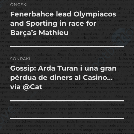
ÖNCEKI
gezinmesi
Fenerbahce lead Olympiacos
Önceki
yazı:
and Sporting in race for
Barça’s Mathieu
SONRAKI
Gossip: Arda Turan i una gran
Sonraki
yazı:
pèrdua de diners al Casino…
via @Cat