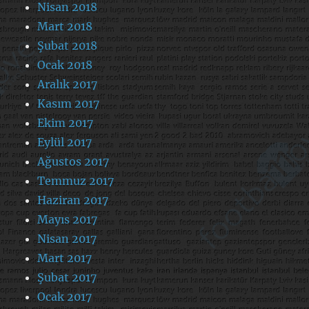
Nisan 2018
Mart 2018
Şubat 2018
Ocak 2018
Aralık 2017
Kasım 2017
Ekim 2017
Eylül 2017
Ağustos 2017
Temmuz 2017
Haziran 2017
Mayıs 2017
Nisan 2017
Mart 2017
Şubat 2017
Ocak 2017