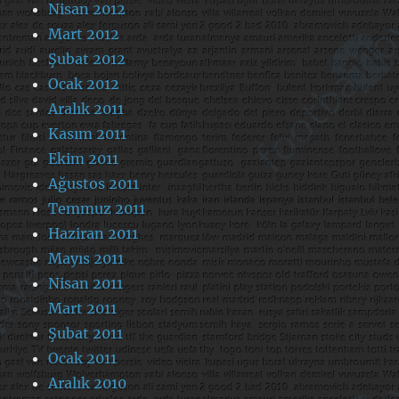
Nisan 2012
Mart 2012
Şubat 2012
Ocak 2012
Aralık 2011
Kasım 2011
Ekim 2011
Ağustos 2011
Temmuz 2011
Haziran 2011
Mayıs 2011
Nisan 2011
Mart 2011
Şubat 2011
Ocak 2011
Aralık 2010