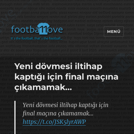
MENÜ
footbaLLove
Yeni dövmesi iltihap
kaptığı için final maçına
çıkamamak…
Yeni dövmesi iltihap kaptığı için
final maçına çıkamamak…
https://t.co/JSK5lyrAWP