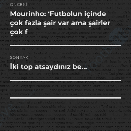
ÖNCEKI
gezinmesi
Mourinho: ‘Futbolun içinde
Önceki
yazı:
çok fazla şair var ama şairler
çok f
SONRAKI
İki top atsaydınız be…
Sonraki
yazı: