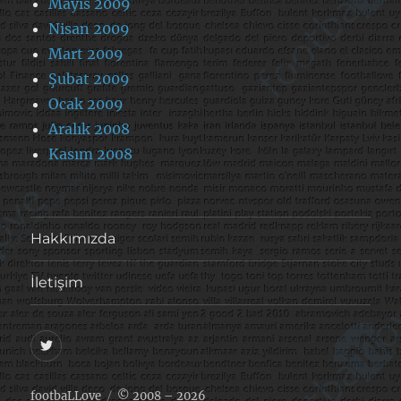
Mayıs 2009
Nisan 2009
Mart 2009
Şubat 2009
Ocak 2009
Aralık 2008
Kasım 2008
Hakkımızda
İletişim
@footballove
footbaLLove
© 2008 – 2026