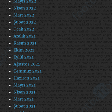
Mayıs 2022
Nisan 2022
Mart 2022
Şubat 2022
Ocak 2022
Aralık 2021
Kasım 2021
Ekim 2021
Eylül 2021
Ağustos 2021
Temmuz 2021
Haziran 2021
Mayıs 2021
Nisan 2021
Mart 2021
Şubat 2021