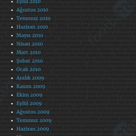
Eylül 2010
Ağustos 2010
Temmuz 2010
Haziran 2010
Mayıs 2010
Nisan 2010
Mart 2010
Şubat 2010
Ocak 2010
Aralık 2009
Kasım 2009
Ekim 2009
Eylül 2009
Ağustos 2009
Temmuz 2009
Haziran 2009