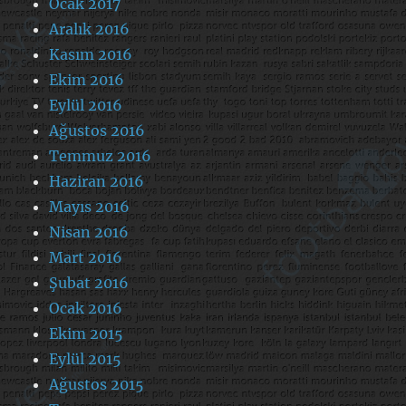
Ocak 2017
Aralık 2016
Kasım 2016
Ekim 2016
Eylül 2016
Ağustos 2016
Temmuz 2016
Haziran 2016
Mayıs 2016
Nisan 2016
Mart 2016
Şubat 2016
Ocak 2016
Ekim 2015
Eylül 2015
Ağustos 2015