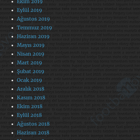
Ekim 2019
Eylül 2019
Ağustos 2019
Temmuz 2019
Haziran 2019
Mayıs 2019
Nisan 2019
Mart 2019
Şubat 2019
Ocak 2019
Aralık 2018
Kasım 2018
Ekim 2018
Eylül 2018
Ağustos 2018
Haziran 2018