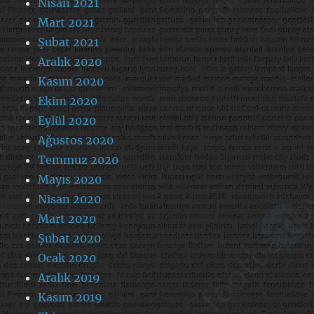
Nisan 2021
Mart 2021
Şubat 2021
Aralık 2020
Kasım 2020
Ekim 2020
Eylül 2020
Ağustos 2020
Temmuz 2020
Mayıs 2020
Nisan 2020
Mart 2020
Şubat 2020
Ocak 2020
Aralık 2019
Kasım 2019