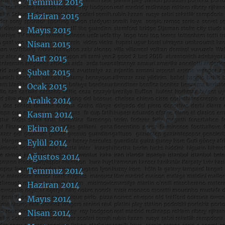
Temmuz 2015
Haziran 2015
Mayıs 2015
Nisan 2015
Mart 2015
Şubat 2015
Ocak 2015
Aralık 2014
Kasım 2014
Ekim 2014
Eylül 2014
Ağustos 2014
Temmuz 2014
Haziran 2014
Mayıs 2014
Nisan 2014