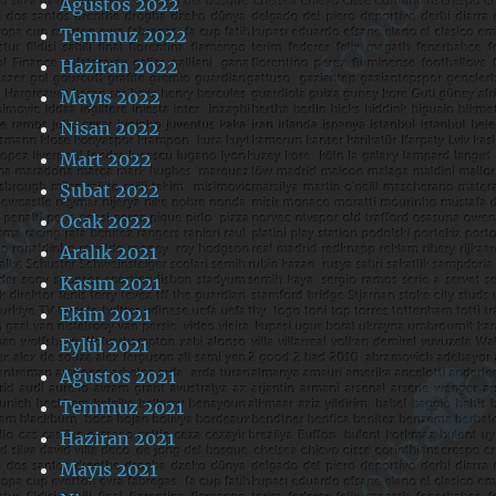
Ağustos 2022
Temmuz 2022
Haziran 2022
Mayıs 2022
Nisan 2022
Mart 2022
Şubat 2022
Ocak 2022
Aralık 2021
Kasım 2021
Ekim 2021
Eylül 2021
Ağustos 2021
Temmuz 2021
Haziran 2021
Mayıs 2021