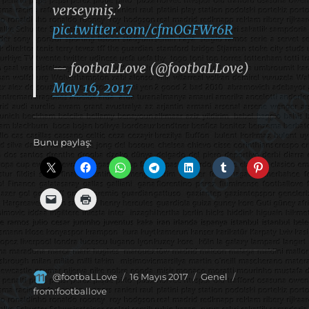
verseymiş.’
pic.twitter.com/cfmOGFWr6R
— footbaLLove (@footbaLLove)
May 16, 2017
Bunu paylaş:
Yazar
Yayın
Kategoriler
Etiketler
@footbaLLove
16 Mayıs 2017
Genel
tarihi
from:footballove