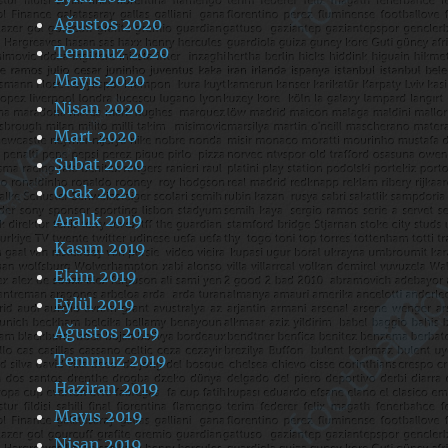
Ağustos 2020
Temmuz 2020
Mayıs 2020
Nisan 2020
Mart 2020
Şubat 2020
Ocak 2020
Aralık 2019
Kasım 2019
Ekim 2019
Eylül 2019
Ağustos 2019
Temmuz 2019
Haziran 2019
Mayıs 2019
Nisan 2019