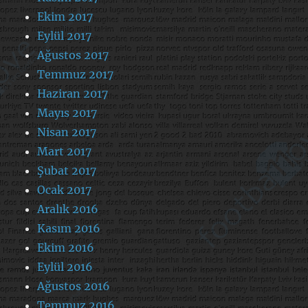
Ekim 2017
Eylül 2017
Ağustos 2017
Temmuz 2017
Haziran 2017
Mayıs 2017
Nisan 2017
Mart 2017
Şubat 2017
Ocak 2017
Aralık 2016
Kasım 2016
Ekim 2016
Eylül 2016
Ağustos 2016
Temmuz 2016