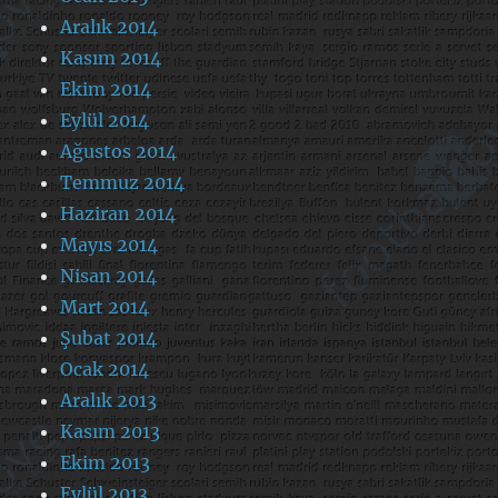
Aralık 2014
Kasım 2014
Ekim 2014
Eylül 2014
Ağustos 2014
Temmuz 2014
Haziran 2014
Mayıs 2014
Nisan 2014
Mart 2014
Şubat 2014
Ocak 2014
Aralık 2013
Kasım 2013
Ekim 2013
Eylül 2013