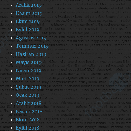
Aralık 2019
Kasım 2019
Ekim 2019
Eylül 2019
Ağustos 2019
Temmuz 2019
Haziran 2019
Mayıs 2019
Nisan 2019
Mart 2019
Şubat 2019
Ocak 2019
Aralık 2018
Kasım 2018
Ekim 2018
Eylül 2018