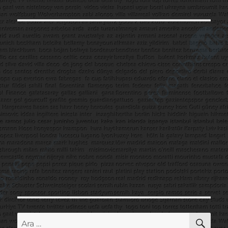
AR
Ara: