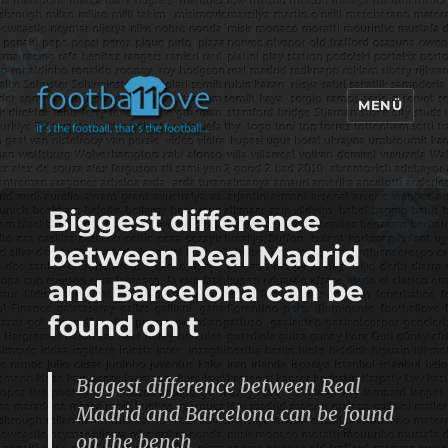
MENÜ
footbaLLove
Biggest difference
between Real Madrid
and Barcelona can be
found on t
Biggest difference between Real
Madrid and Barcelona can be found
on the bench