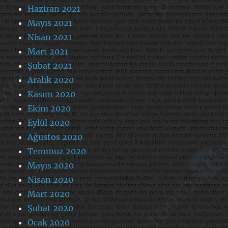
Haziran 2021
Mayıs 2021
Nisan 2021
Mart 2021
Şubat 2021
Aralık 2020
Kasım 2020
Ekim 2020
Eylül 2020
Ağustos 2020
Temmuz 2020
Mayıs 2020
Nisan 2020
Mart 2020
Şubat 2020
Ocak 2020