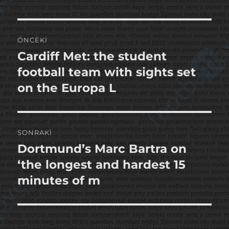
Yazı
ÖNCEKI
gezinmesi
Cardiff Met: the student
Önceki
yazı:
football team with sights set
on the Europa L
SONRAKI
Dortmund’s Marc Bartra on
Sonraki
yazı:
‘the longest and hardest 15
minutes of m