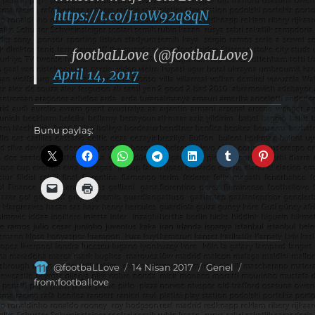
https://t.co/J10W92q8qN
— footbaLLove (@footbaLLove)
April 14, 2017
Bunu paylaş:
Yazar
Yayın
Kategoriler
Etiketler
@footbaLLove
14 Nisan 2017
Genel
tarihi
from:footballove