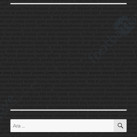
AR
Ara: