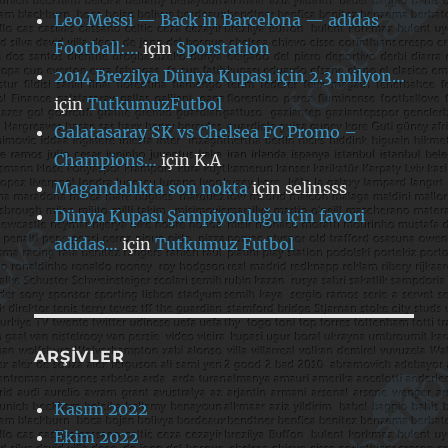
Leo Messi — Back in Barcelona — adidas
Football:…
için
Sporstation
2014 Brezilya Dünya Kupası için 2.3 milyon…
için
TutkumuzFutbol
Galatasaray SK vs Chelsea FC Promo –
Champions…
için
K.A
Magandalıkta son nokta
için
selinsss
Dünya Kupası Şampiyonluğu için favori
adidas…
için
Tutkumuz Futbol
ARŞIVLER
Kasım 2022
Ekim 2022