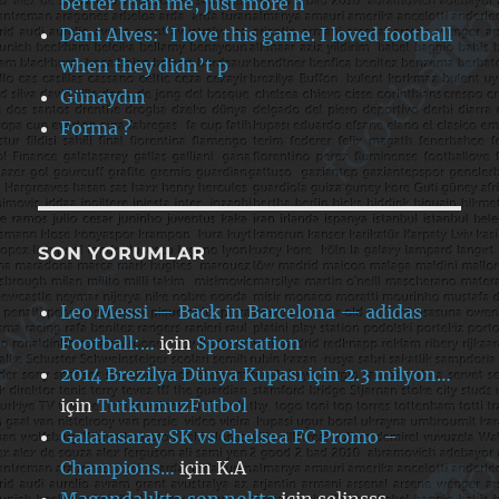
better than me, just more h
Dani Alves: ‘I love this game. I loved football
when they didn’t p
Günaydın
Forma ?
SON YORUMLAR
Leo Messi — Back in Barcelona — adidas
Football:…
için
Sporstation
2014 Brezilya Dünya Kupası için 2.3 milyon…
için
TutkumuzFutbol
Galatasaray SK vs Chelsea FC Promo –
Champions…
için
K.A
Magandalıkta son nokta
için
selinsss