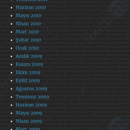
Haziran 2010
Mayıs 2010
Nisan 2010
Mart 2010
Şubat 2010
Ocak 2010
Aralık 2009
Kasım 2009
Ekim 2009
Eylül 2009
Ağustos 2009
Temmuz 2009
Haziran 2009
Mayıs 2009
Nisan 2009
Mart 2009