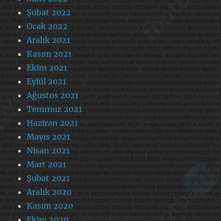
Şubat 2022
Ocak 2022
Aralık 2021
Kasım 2021
Ekim 2021
Eylül 2021
Ağustos 2021
Temmuz 2021
Haziran 2021
Mayıs 2021
Nisan 2021
Mart 2021
Şubat 2021
Aralık 2020
Kasım 2020
Ekim 2020