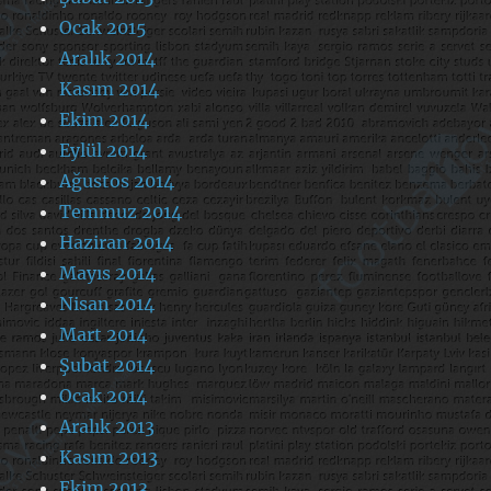
Ocak 2015
Aralık 2014
Kasım 2014
Ekim 2014
Eylül 2014
Ağustos 2014
Temmuz 2014
Haziran 2014
Mayıs 2014
Nisan 2014
Mart 2014
Şubat 2014
Ocak 2014
Aralık 2013
Kasım 2013
Ekim 2013