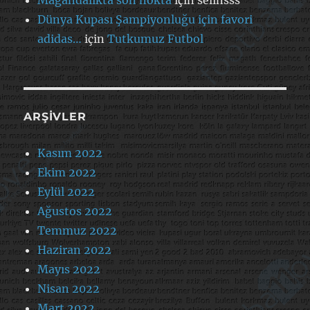
Dünya Kupası Şampiyonluğu için favori
adidas…
için
Tutkumuz Futbol
ARŞIVLER
Kasım 2022
Ekim 2022
Eylül 2022
Ağustos 2022
Temmuz 2022
Haziran 2022
Mayıs 2022
Nisan 2022
Mart 2022