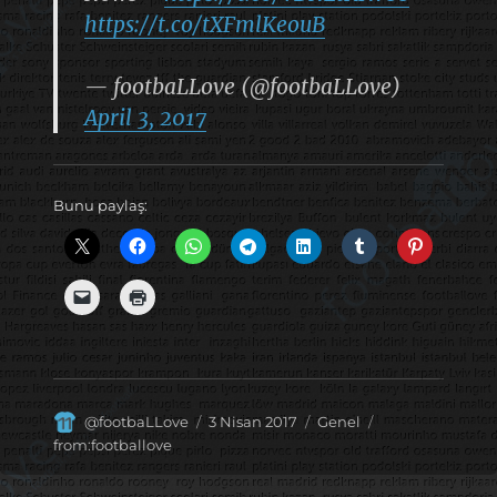
https://t.co/tXFmlKeouB
— footbaLLove (@footbaLLove)
April 3, 2017
Bunu paylaş:
Yazar
Yayın
Kategoriler
Etiketler
@footbaLLove
3 Nisan 2017
Genel
tarihi
from:footballove