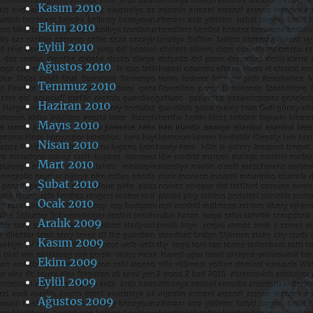
Kasım 2010
Ekim 2010
Eylül 2010
Ağustos 2010
Temmuz 2010
Haziran 2010
Mayıs 2010
Nisan 2010
Mart 2010
Şubat 2010
Ocak 2010
Aralık 2009
Kasım 2009
Ekim 2009
Eylül 2009
Ağustos 2009