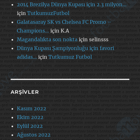
2014 Brezilya Dünya Kupası için 2.3 milyon…
için
TutkumuzFutbol
Galatasaray SK vs Chelsea FC Promo –
Champions…
için
K.A
Magandalıkta son nokta
için
selinsss
Dünya Kupası Şampiyonluğu için favori
adidas…
için
Tutkumuz Futbol
ARŞIVLER
Kasım 2022
Ekim 2022
Eylül 2022
Ağustos 2022