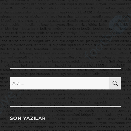
AR
Ara:
SON YAZILAR