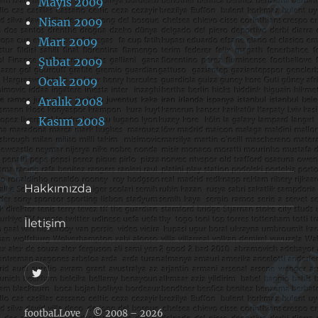
Mayıs 2009
Nisan 2009
Mart 2009
Şubat 2009
Ocak 2009
Aralık 2008
Kasım 2008
Hakkımızda
İletişim
@footballove
footbaLLove
© 2008 – 2026