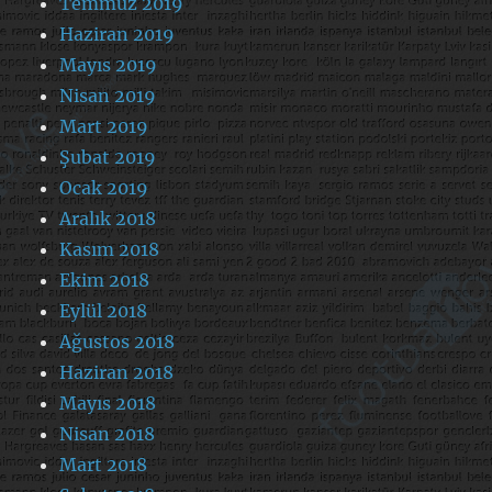
Temmuz 2019
Haziran 2019
Mayıs 2019
Nisan 2019
Mart 2019
Şubat 2019
Ocak 2019
Aralık 2018
Kasım 2018
Ekim 2018
Eylül 2018
Ağustos 2018
Haziran 2018
Mayıs 2018
Nisan 2018
Mart 2018