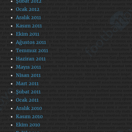
Şubat 2012
Ocak 2012
Aralık 2011
Kasım 2011
Ekim 2011
Ağustos 2011
Temmuz 2011
Haziran 2011
Mayıs 2011
Nisan 2011
Mart 2011
Şubat 2011
Ocak 2011
Aralık 2010
Kasım 2010
Ekim 2010