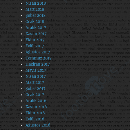
Nisan 2018
Mart 2018
Şubat 2018
Ocak 2018
Aralık 2017
Kasım 2017
Ekim 2017
Eylül 2017
Ağustos 2017
Temmuz 2017
Haziran 2017
Mayıs 2017
Nisan 2017
Mart 2017
Şubat 2017
Ocak 2017
Aralık 2016
Kasım 2016
Ekim 2016
Eylül 2016
Ağustos 2016