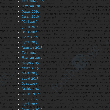
Temmuz 2016
Haziran 2016
Mayıs 2016
Nisan 2016
Mart 2016
Şubat 2016
Ocak 2016
Ekim 2015
Eylül 2015
Ağustos 2015
Temmuz 2015
Haziran 2015
Mayıs 2015
Nisan 2015
Mart 2015
Şubat 2015
Ocak 2015
Aralık 2014
Kasım 2014
Ekim 2014
Eylül 2014
Ağustos 2014