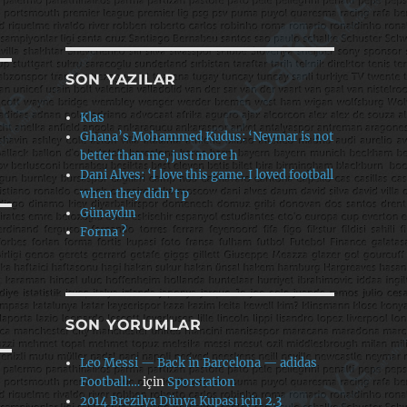
SON YAZILAR
Klas
Ghana’s Mohammed Kudus: ‘Neymar is not
better than me, just more h
Dani Alves: ‘I love this game. I loved football
when they didn’t p
Günaydın
Forma ?
SON YORUMLAR
Leo Messi — Back in Barcelona — adidas
Football:…
için
Sporstation
2014 Brezilya Dünya Kupası için 2.3