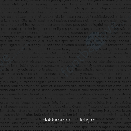
Hakkımızda
İletişim