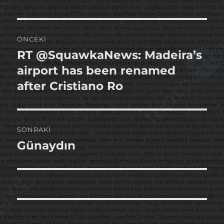
Yazı
ÖNCEKI
gezinmesi
RT @SquawkaNews: Madeira’s
Önceki
yazı:
airport has been renamed
after Cristiano Ro
SONRAKI
Günaydın
Sonraki
yazı: