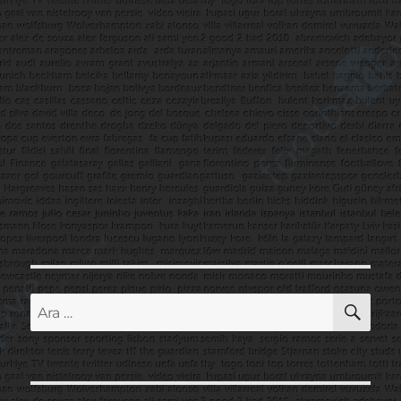
AR
Ara: