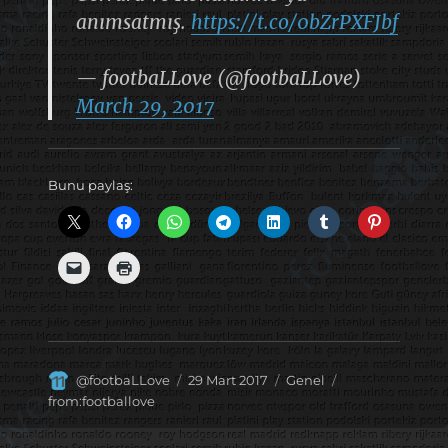
anımsatmış.
https://t.co/0bZrPXFJbf
— footbaLLove (@footbaLLove)
March 29, 2017
Bunu paylaş:
Yazar
Yayın
Kategoriler
Etiketler
@footbaLLove
29 Mart 2017
Genel
tarihi
from:footballove