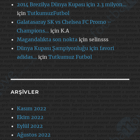
2014 Brezilya Dünya Kupası için 2.3 milyon…
için
TutkumuzFutbol
Galatasaray SK vs Chelsea FC Promo –
Champions…
için
K.A
Magandalıkta son nokta
için
selinsss
Dünya Kupası Şampiyonluğu için favori
adidas…
için
Tutkumuz Futbol
ARŞIVLER
Kasım 2022
Ekim 2022
Eylül 2022
Ağustos 2022