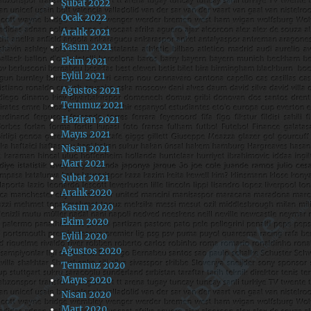
Şubat 2022
Ocak 2022
Aralık 2021
Kasım 2021
Ekim 2021
Eylül 2021
Ağustos 2021
Temmuz 2021
Haziran 2021
Mayıs 2021
Nisan 2021
Mart 2021
Şubat 2021
Aralık 2020
Kasım 2020
Ekim 2020
Eylül 2020
Ağustos 2020
Temmuz 2020
Mayıs 2020
Nisan 2020
Mart 2020