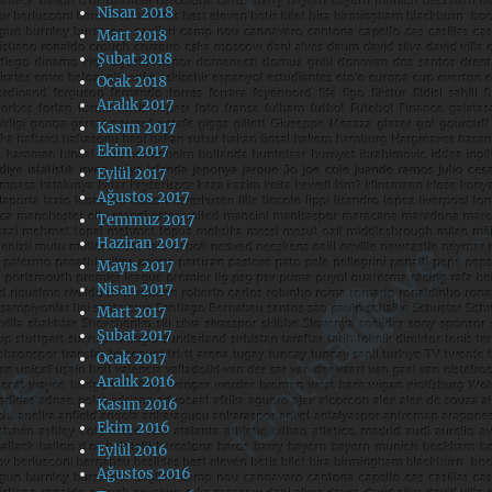
Nisan 2018
Mart 2018
Şubat 2018
Ocak 2018
Aralık 2017
Kasım 2017
Ekim 2017
Eylül 2017
Ağustos 2017
Temmuz 2017
Haziran 2017
Mayıs 2017
Nisan 2017
Mart 2017
Şubat 2017
Ocak 2017
Aralık 2016
Kasım 2016
Ekim 2016
Eylül 2016
Ağustos 2016