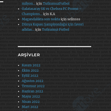
milyon…
için
TutkumuzFutbol
Galatasaray SK vs Chelsea FC Promo –
Champions…
için
K.A
Magandalıkta son nokta
için
selinsss
Dünya Kupası Şampiyonluğu için favori
adidas…
için
Tutkumuz Futbol
ARŞIVLER
Kasım 2022
Ekim 2022
Eylül 2022
Ağustos 2022
Temmuz 2022
Haziran 2022
Mayıs 2022
Nisan 2022
Mart 2022