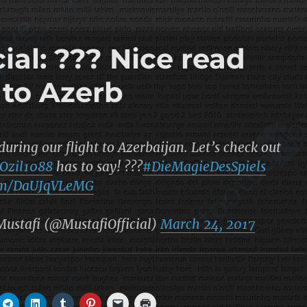
ial: ??? Nice read
 to Azerb
during our flight to Azerbaijan. Let’s check out
Ozil1088
has to say! ???
#DieMagieDesSpiels
com/DaUJqVLeMG
ustafi (@MustafiOfficial)
March 24, 2017