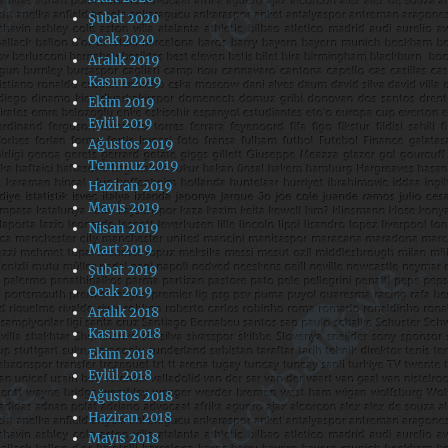
Şubat 2020
Ocak 2020
Aralık 2019
Kasım 2019
Ekim 2019
Eylül 2019
Ağustos 2019
Temmuz 2019
Haziran 2019
Mayıs 2019
Nisan 2019
Mart 2019
Şubat 2019
Ocak 2019
Aralık 2018
Kasım 2018
Ekim 2018
Eylül 2018
Ağustos 2018
Haziran 2018
Mayıs 2018