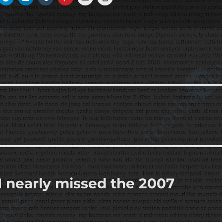
I nearly missed the 2007