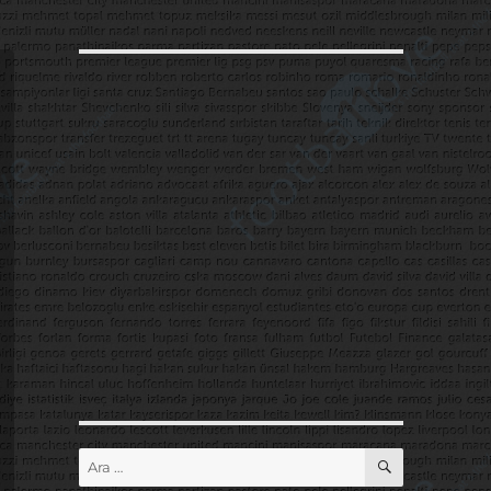
ARA
Ara: