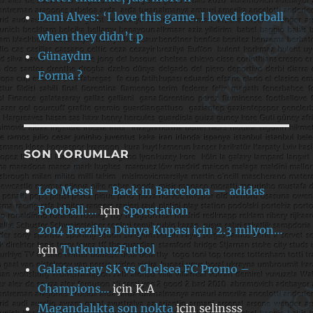
Dani Alves: ‘I love this game. I loved football
when they didn’t p
Günaydın
Forma ?
SON YORUMLAR
Leo Messi — Back in Barcelona — adidas
Football:…
için
Sporstation
2014 Brezilya Dünya Kupası için 2.3 milyon…
için
TutkumuzFutbol
Galatasaray SK vs Chelsea FC Promo –
Champions…
için
K.A
Magandalıkta son nokta
için
selinsss