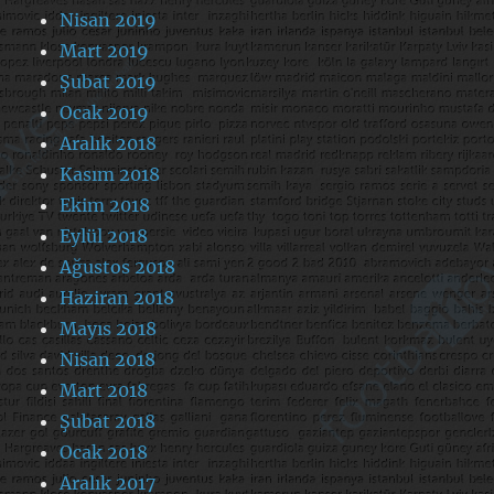
Nisan 2019
Mart 2019
Şubat 2019
Ocak 2019
Aralık 2018
Kasım 2018
Ekim 2018
Eylül 2018
Ağustos 2018
Haziran 2018
Mayıs 2018
Nisan 2018
Mart 2018
Şubat 2018
Ocak 2018
Aralık 2017