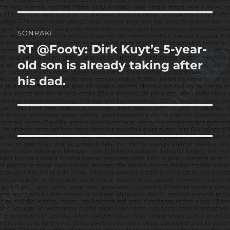
yazı:
SONRAKI
RT @Footy: Dirk Kuyt’s 5-year-
Sonraki
yazı:
old son is already taking after
his dad.