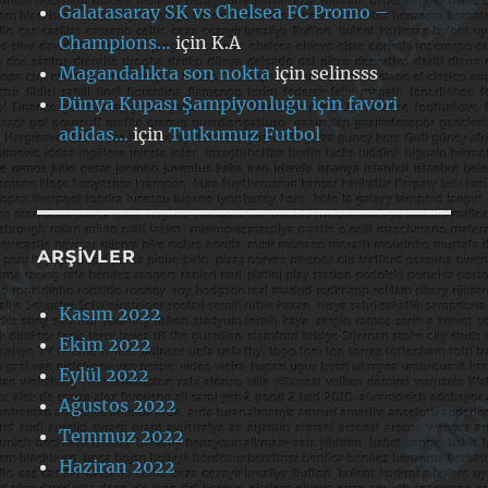
Galatasaray SK vs Chelsea FC Promo –
Champions…
için
K.A
Magandalıkta son nokta
için
selinsss
Dünya Kupası Şampiyonluğu için favori
adidas…
için
Tutkumuz Futbol
ARŞIVLER
Kasım 2022
Ekim 2022
Eylül 2022
Ağustos 2022
Temmuz 2022
Haziran 2022