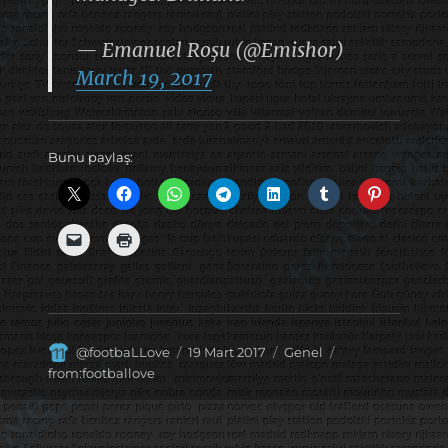
— Emanuel Roşu (@Emishor)
March 19, 2017
Bunu paylaş:
Yazar
Yayın
Kategoriler
Etiketler
@footbaLLove
19 Mart 2017
Genel
tarihi
from:footballove