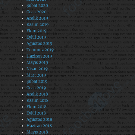
Şubat 2020
Ocak 2020
Aralık 2019
Kasım 2019
Ekim 2019
Eylül 2019
Ağustos 2019
Temmuz 2019
Haziran 2019
Mayıs 2019
Nisan 2019
Mart 2019
Şubat 2019
Ocak 2019
Aralık 2018
Kasım 2018
Ekim 2018
Eylül 2018
Ağustos 2018
Haziran 2018
Mayıs 2018