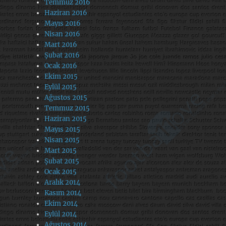
Temmuz 2016
Haziran 2016
Mayıs 2016
Nisan 2016
Mart 2016
Şubat 2016
Ocak 2016
Ekim 2015
Eylül 2015
Ağustos 2015
Temmuz 2015
Haziran 2015
Mayıs 2015
Nisan 2015
Mart 2015
Şubat 2015
Ocak 2015
Aralık 2014
Kasım 2014
Ekim 2014
Eylül 2014
Ağustos 2014