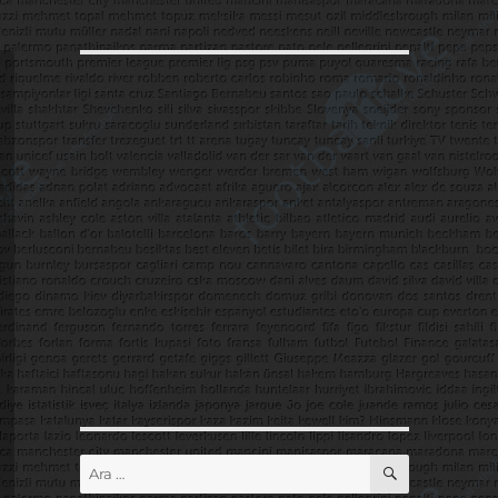
ARA
Ara: