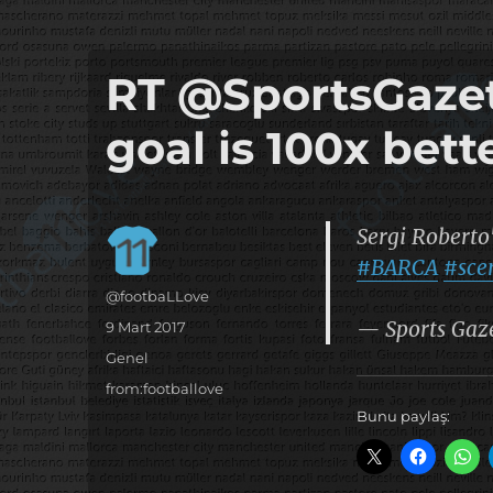
it's the football, that's the football…
footbaLLove
RT @SportsGazett
goal is 100x bett
Sergi Roberto'
#BARCA
#sce
Yazar
@footbaLLove
— Sports Gaz
Yayın
9 Mart 2017
tarihi
Kategoriler
Genel
Etiketler
from:footballove
Bunu paylaş: