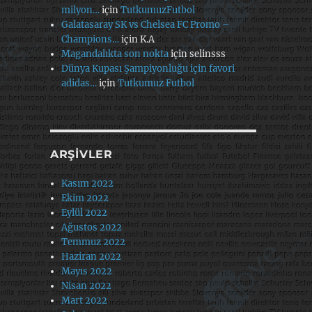
milyon…
için
TutkumuzFutbol
Galatasaray SK vs Chelsea FC Promo –
Champions…
için
K.A
Magandalıkta son nokta
için
selinsss
Dünya Kupası Şampiyonluğu için favori
adidas…
için
Tutkumuz Futbol
ARŞIVLER
Kasım 2022
Ekim 2022
Eylül 2022
Ağustos 2022
Temmuz 2022
Haziran 2022
Mayıs 2022
Nisan 2022
Mart 2022