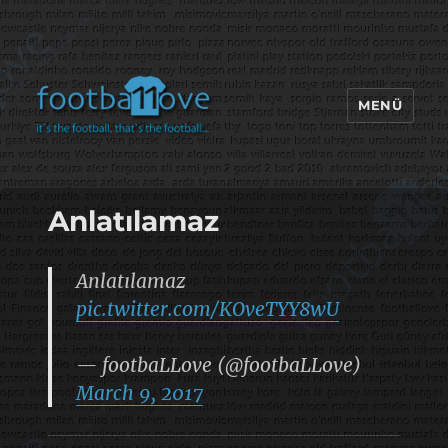
MENÜ
footbaLLove
Anlatılamaz
Anlatılamaz
pic.twitter.com/KOveTYY8wU
— footbaLLove (@footbaLLove)
March 9, 2017