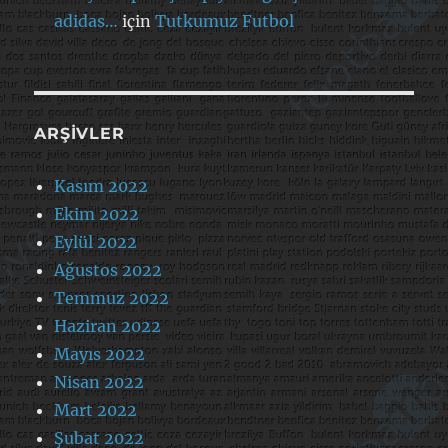
adidas…
için
Tutkumuz Futbol
ARŞIVLER
Kasım 2022
Ekim 2022
Eylül 2022
Ağustos 2022
Temmuz 2022
Haziran 2022
Mayıs 2022
Nisan 2022
Mart 2022
Şubat 2022