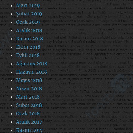
Mart 2019
Şubat 2019
Ocak 2019
Aralık 2018
Kasım 2018
Ekim 2018
Eylül 2018
Ağustos 2018
Haziran 2018
Mayıs 2018
Nisan 2018
Mart 2018
Şubat 2018
Ocak 2018
Aralık 2017
Kasım 2017