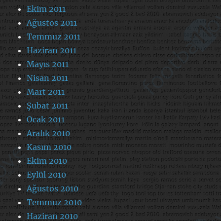
Ekim 2011
Ağustos 2011
Temmuz 2011
Haziran 2011
Mayıs 2011
Nisan 2011
Mart 2011
Şubat 2011
Ocak 2011
Aralık 2010
Kasım 2010
Ekim 2010
Eylül 2010
Ağustos 2010
Temmuz 2010
Haziran 2010