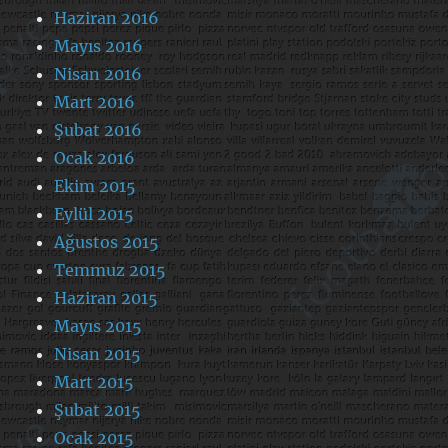
Haziran 2016
Mayıs 2016
Nisan 2016
Mart 2016
Şubat 2016
Ocak 2016
Ekim 2015
Eylül 2015
Ağustos 2015
Temmuz 2015
Haziran 2015
Mayıs 2015
Nisan 2015
Mart 2015
Şubat 2015
Ocak 2015