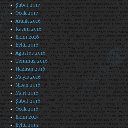
Şubat 2017
Ocak 2017
Aralık 2016
Kasım 2016
Ekim 2016
Eylül 2016
Ağustos 2016
Temmuz 2016
Haziran 2016
Mayıs 2016
Nisan 2016
Mart 2016
Şubat 2016
Ocak 2016
Ekim 2015
Eylül 2015