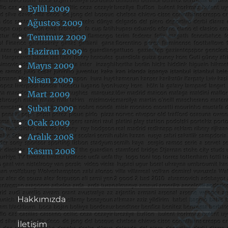
Eylül 2009
Ağustos 2009
Temmuz 2009
Haziran 2009
Mayıs 2009
Nisan 2009
Mart 2009
Şubat 2009
Ocak 2009
Aralık 2008
Kasım 2008
Hakkımızda
İletişim