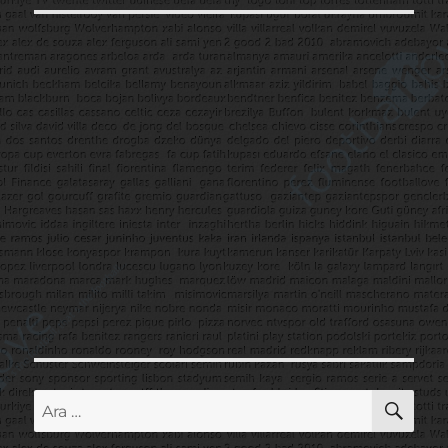
AR
Ara: