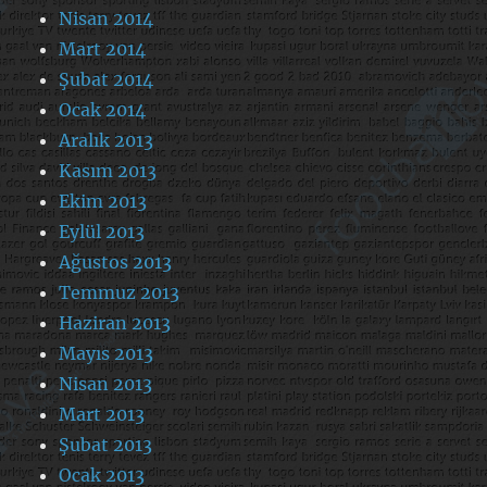
Nisan 2014
Mart 2014
Şubat 2014
Ocak 2014
Aralık 2013
Kasım 2013
Ekim 2013
Eylül 2013
Ağustos 2013
Temmuz 2013
Haziran 2013
Mayıs 2013
Nisan 2013
Mart 2013
Şubat 2013
Ocak 2013