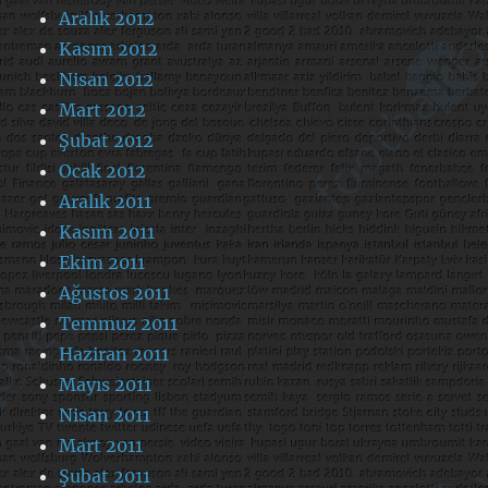
Aralık 2012
Kasım 2012
Nisan 2012
Mart 2012
Şubat 2012
Ocak 2012
Aralık 2011
Kasım 2011
Ekim 2011
Ağustos 2011
Temmuz 2011
Haziran 2011
Mayıs 2011
Nisan 2011
Mart 2011
Şubat 2011