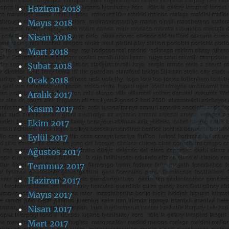
Haziran 2018
Mayıs 2018
Nisan 2018
Mart 2018
Şubat 2018
Ocak 2018
Aralık 2017
Kasım 2017
Ekim 2017
Eylül 2017
Ağustos 2017
Temmuz 2017
Haziran 2017
Mayıs 2017
Nisan 2017
Mart 2017