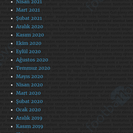
Nisan 2021
Mart 2021
Şubat 2021
Aralık 2020
Kasım 2020
Ekim 2020
Eylül 2020
Ağustos 2020
Temmuz 2020
Mayıs 2020
Nisan 2020
Mart 2020
Şubat 2020
Ocak 2020
Aralık 2019
Kasım 2019