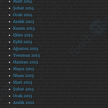
Mart 2014
Şubat 2014
Ocak 2014
Aralık 2013
Kasım 2013
Ekim 2013
Eylül 2013
Ağustos 2013
Temmuz 2013
Haziran 2013
Mayıs 2013
Nisan 2013
Mart 2013
Şubat 2013
Ocak 2013
Aralık 2012