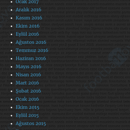
Ocak 2017
Aralık 2016
Kasım 2016
Ekim 2016
Eylül 2016
Ağustos 2016
Temmuz 2016
Haziran 2016
Mayıs 2016
Nisan 2016
Mart 2016
Şubat 2016
Ocak 2016
Ekim 2015
Eylül 2015
Ağustos 2015