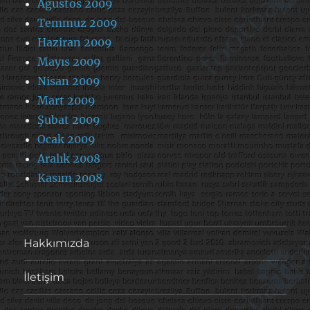
Ağustos 2009
Temmuz 2009
Haziran 2009
Mayıs 2009
Nisan 2009
Mart 2009
Şubat 2009
Ocak 2009
Aralık 2008
Kasım 2008
Hakkımızda
İletişim