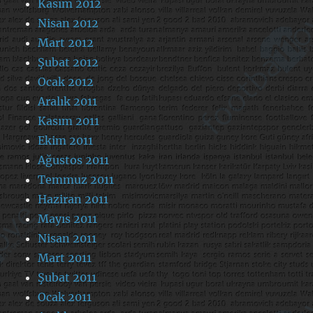
Kasım 2012
Nisan 2012
Mart 2012
Şubat 2012
Ocak 2012
Aralık 2011
Kasım 2011
Ekim 2011
Ağustos 2011
Temmuz 2011
Haziran 2011
Mayıs 2011
Nisan 2011
Mart 2011
Şubat 2011
Ocak 2011