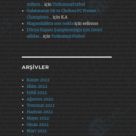
milyon…
için
TutkumuzFutbol
Galatasaray SK vs Chelsea FC Promo –
Champions…
için
K.A
Magandalıkta son nokta
için
selinsss
Dünya Kupası Şampiyonluğu için favori
adidas…
için
Tutkumuz Futbol
ARŞIVLER
Kasım 2022
Ekim 2022
Eylül 2022
Ağustos 2022
Temmuz 2022
Haziran 2022
Mayıs 2022
Nisan 2022
Mart 2022