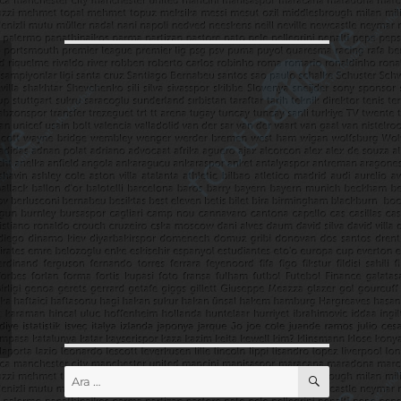
ARA
Ara: