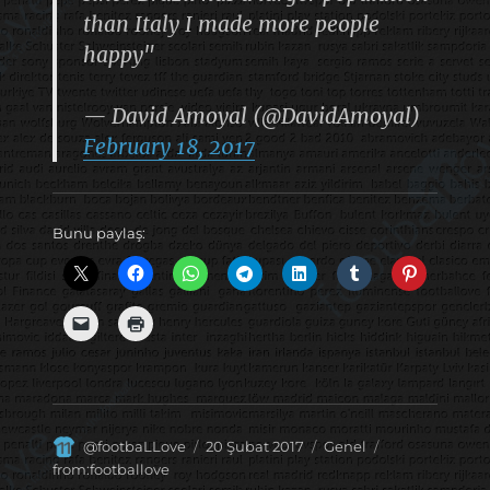
than Italy I made more people
happy"
— David Amoyal (@DavidAmoyal)
February 18, 2017
Bunu paylaş:
Yazar
Yayın
Kategoriler
Etiketler
@footbaLLove
20 Şubat 2017
Genel
tarihi
from:footballove