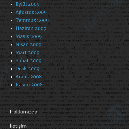
Eylül 2009
Ağustos 2009
Temmuz 2009
Haziran 2009
Mayıs 2009
Nisan 2009
Mart 2009
Şubat 2009
Ocak 2009
Aralık 2008
Kasım 2008
Hakkımızda
İletişim