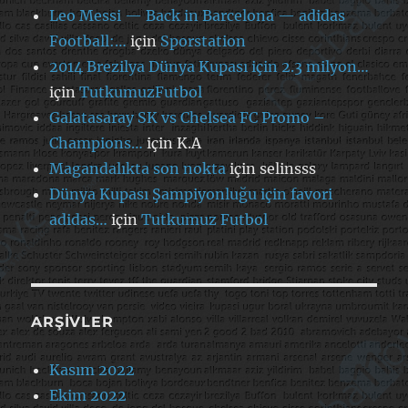
Leo Messi — Back in Barcelona — adidas
Football:…
için
Sporstation
2014 Brezilya Dünya Kupası için 2.3 milyon…
için
TutkumuzFutbol
Galatasaray SK vs Chelsea FC Promo –
Champions…
için
K.A
Magandalıkta son nokta
için
selinsss
Dünya Kupası Şampiyonluğu için favori
adidas…
için
Tutkumuz Futbol
ARŞIVLER
Kasım 2022
Ekim 2022