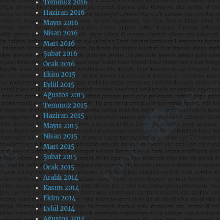
Temmuz 2016
Haziran 2016
Mayıs 2016
Nisan 2016
Mart 2016
Şubat 2016
Ocak 2016
Ekim 2015
Eylül 2015
Ağustos 2015
Temmuz 2015
Haziran 2015
Mayıs 2015
Nisan 2015
Mart 2015
Şubat 2015
Ocak 2015
Aralık 2014
Kasım 2014
Ekim 2014
Eylül 2014
Ağustos 2014