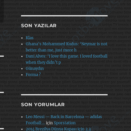
SON YAZILAR
Klas
Ghana’s Mohammed Kudus: ‘Neymar is not
better than me, just more h
Dani Alves: ‘I love this game. I loved football
when they didn’t p
Günaydın
Forma ?
SON YORUMLAR
Leo Messi — Back in Barcelona — adidas
Football:…
için
Sporstation
2014 Brezilya Dünya Kupası için 2.3