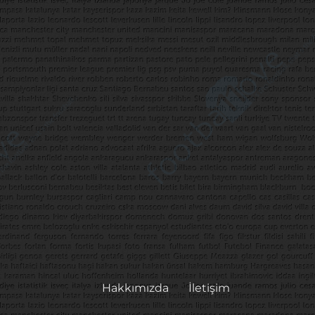
Hakkımızda
İletişim