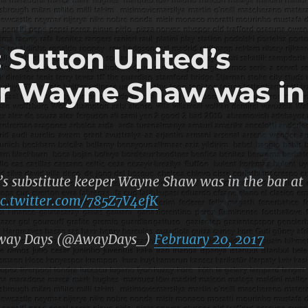
Sutton United’s
er Wayne Shaw was in
’s substitute keeper Wayne Shaw was in the bar at
ic.twitter.com/785Z7V4efK
Away Days (@AwayDays_)
February 20, 2017