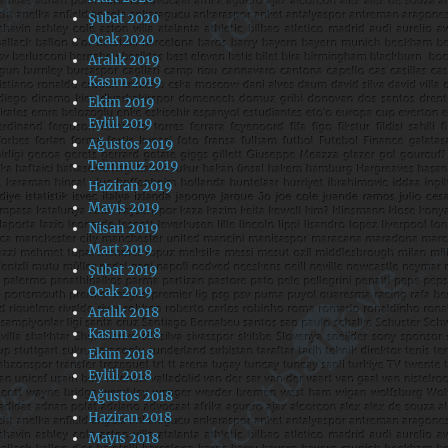
Şubat 2020
Ocak 2020
Aralık 2019
Kasım 2019
Ekim 2019
Eylül 2019
Ağustos 2019
Temmuz 2019
Haziran 2019
Mayıs 2019
Nisan 2019
Mart 2019
Şubat 2019
Ocak 2019
Aralık 2018
Kasım 2018
Ekim 2018
Eylül 2018
Ağustos 2018
Haziran 2018
Mayıs 2018