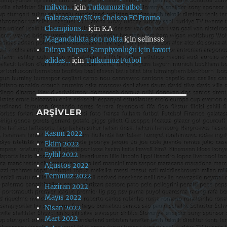
milyon…
için
TutkumuzFutbol
Galatasaray SK vs Chelsea FC Promo –
Champions…
için
K.A
Magandalıkta son nokta
için
selinsss
Dünya Kupası Şampiyonluğu için favori
adidas…
için
Tutkumuz Futbol
ARŞIVLER
Kasım 2022
Ekim 2022
Eylül 2022
Ağustos 2022
Temmuz 2022
Haziran 2022
Mayıs 2022
Nisan 2022
Mart 2022