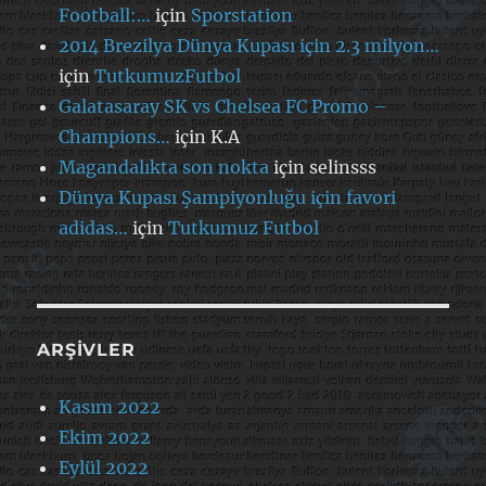
Football:…
için
Sporstation
2014 Brezilya Dünya Kupası için 2.3 milyon…
için
TutkumuzFutbol
Galatasaray SK vs Chelsea FC Promo –
Champions…
için
K.A
Magandalıkta son nokta
için
selinsss
Dünya Kupası Şampiyonluğu için favori
adidas…
için
Tutkumuz Futbol
ARŞIVLER
Kasım 2022
Ekim 2022
Eylül 2022