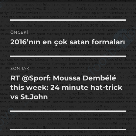
Yazı
ÖNCEKI
gezinmesi
2016’nın en çok satan formaları
Önceki
yazı:
SONRAKI
RT @Sporf: Moussa Dembélé
Sonraki
yazı:
this week: 24 minute hat-trick
vs St.John