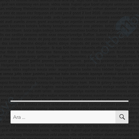
AR
Ara: