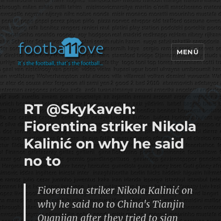
MENÜ
footbaLLove
RT @SkyKaveh:
Fiorentina striker Nikola
Kalinić on why he said
no to
Fiorentina striker Nikola Kalinić on
why he said no to China's Tianjin
Quanjian after they tried to sign