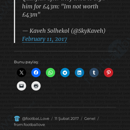
him for £43m: "Im not worth
£43m"
— Kaveh Solhekol (@SkyKaveh)
February 11, 2017
Bunu paylaş:
Yazar
Yayın
Kategoriler
Etiketler
@footbaLLove
11 Şubat 2017
Genel
tarihi
from:footballove