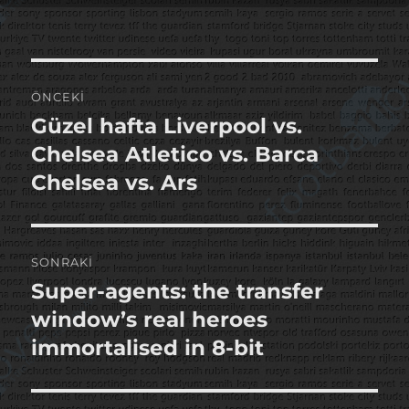
Yazı
ÖNCEKI
gezinmesi
Güzel hafta Liverpool vs.
Önceki
yazı:
Chelsea Atletico vs. Barca
Chelsea vs. Ars
SONRAKI
Super-agents: the transfer
Sonraki
yazı:
window’s real heroes
immortalised in 8-bit