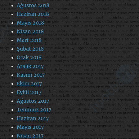
Ağustos 2018
Haziran 2018
Mayıs 2018
Nisan 2018
Mart 2018
Şubat 2018
Ocak 2018
Aralık 2017
Kasım 2017
Ekim 2017
Eylül 2017
Ağustos 2017
Temmuz 2017
Haziran 2017
Mayıs 2017
Nisan 2017