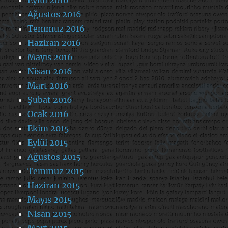
Ağustos 2016
Temmuz 2016
Haziran 2016
Mayıs 2016
Nisan 2016
Mart 2016
Şubat 2016
Ocak 2016
Ekim 2015
Eylül 2015
Ağustos 2015
Temmuz 2015
Haziran 2015
Mayıs 2015
Nisan 2015
Mart 2015