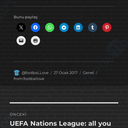
Bunu paylaş:
Yazar
Yayın
Kategoriler
Etiketler
@footbaLLove
27 Ocak 2017
Genel
tarihi
from:footballove
Yazı
ÖNCEKI
gezinmesi
UEFA Nations League: all you
Önceki