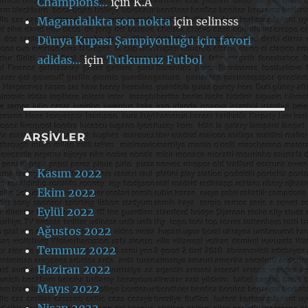
Champions…
için
K.A
Magandalıkta son nokta
için
selinsss
Dünya Kupası Şampiyonluğu için favori
adidas…
için
Tutkumuz Futbol
ARŞIVLER
Kasım 2022
Ekim 2022
Eylül 2022
Ağustos 2022
Temmuz 2022
Haziran 2022
Mayıs 2022
Nisan 2022