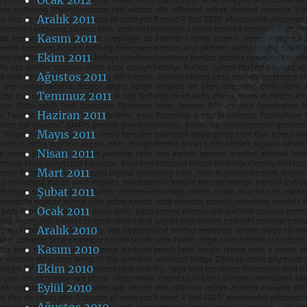
Aralık 2011
Kasım 2011
Ekim 2011
Ağustos 2011
Temmuz 2011
Haziran 2011
Mayıs 2011
Nisan 2011
Mart 2011
Şubat 2011
Ocak 2011
Aralık 2010
Kasım 2010
Ekim 2010
Eylül 2010
Ağustos 2010