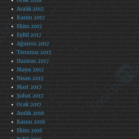
Aralık 2017
Kasım 2017
Ekim 2017
Eylül 2017
Ağustos 2017
Temmuz 2017
Haziran 2017
Mayıs 2017
Nisan 2017
Mart 2017
Şubat 2017
Ocak 2017
Aralık 2016
Kasım 2016
Ekim 2016
Eylül 2016