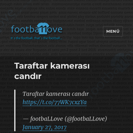
MENÜ
footbaLLove
Taraftar kamerası
candır
Taraftar kamerası candır
https://t.co/77WK7cxzYa
— footbaLLove (@footbaLLove)
January 27, 2017