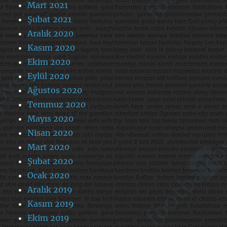
Mart 2021
Şubat 2021
Aralık 2020
Kasım 2020
Ekim 2020
Eylül 2020
Ağustos 2020
Temmuz 2020
Mayıs 2020
Nisan 2020
Mart 2020
Şubat 2020
Ocak 2020
Aralık 2019
Kasım 2019
Ekim 2019