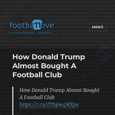
MENÜ
footbaLLove
How Donald Trump
Almost Bought A
Football Club
How Donald Trump Almost Bought
A Football Club
https://t.co/ZThpw4WXpo