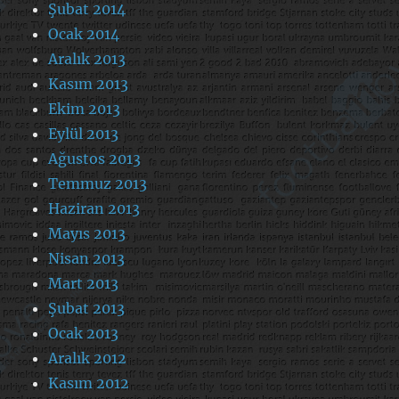
Şubat 2014
Ocak 2014
Aralık 2013
Kasım 2013
Ekim 2013
Eylül 2013
Ağustos 2013
Temmuz 2013
Haziran 2013
Mayıs 2013
Nisan 2013
Mart 2013
Şubat 2013
Ocak 2013
Aralık 2012
Kasım 2012