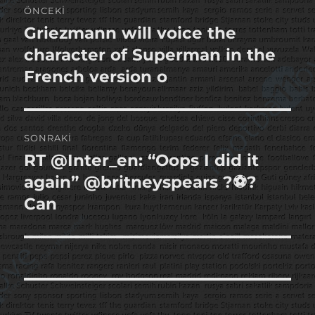
ÖNCEKI
gezinmesi
Griezmann will voice the
Önceki
yazı:
character of Superman in the
French version o
SONRAKI
RT @Inter_en: “Oops I did it
Sonraki
yazı:
again” @britneyspears ?⚽️?
Can