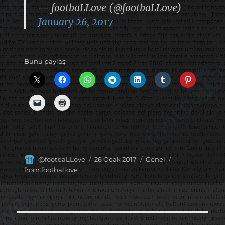
— footbaLLove (@footbaLLove)
January 26, 2017
Bunu paylaş:
Yazar
Yayın
Kategoriler
Etiketler
@footbaLLove
26 Ocak 2017
Genel
tarihi
from:footballove
Yazı