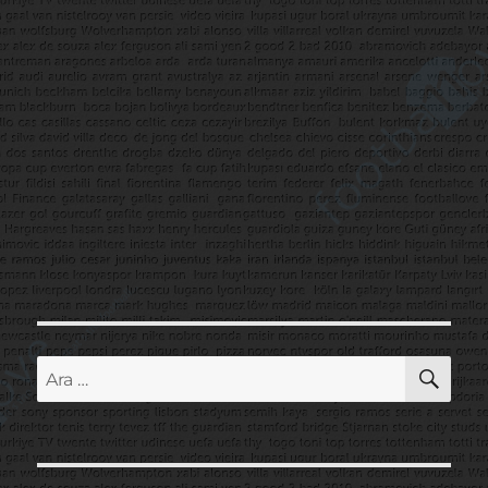
AR
Ara: