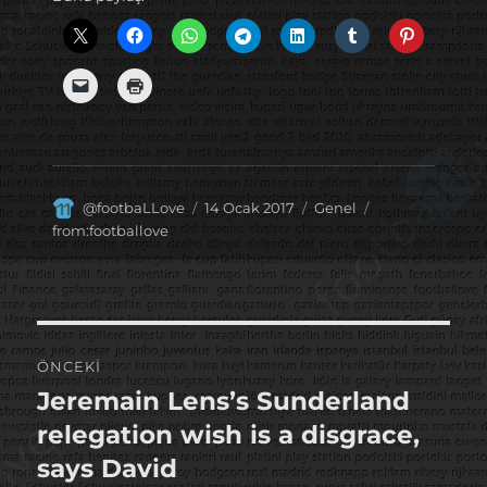
Yazar
Yayın
Kategoriler
Etiketler
@footbaLLove
14 Ocak 2017
Genel
tarihi
from:footballove
Yazı
ÖNCEKI
gezinmesi
Jeremain Lens’s Sunderland
Önceki
yazı:
relegation wish is a disgrace,
says David