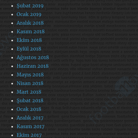
Şubat 2019
Ocak 2019
Aralık 2018
Kasım 2018
Ekim 2018
Eylül 2018
Ağustos 2018
Haziran 2018
Mayıs 2018
Nisan 2018
Mart 2018
Şubat 2018
Ocak 2018
Aralık 2017
Kasım 2017
Ekim 2017