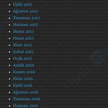
Eylül 2017
Ağustos 2017
Temmuz 2017
Haziran 2017
Mayıs 2017
Nisan 2017
Mart 2017
Şubat 2017
Ocak 2017
Aralık 2016
Kasım 2016
Ekim 2016
Eylül 2016
Ağustos 2016
Temmuz 2016
Haziran 2016