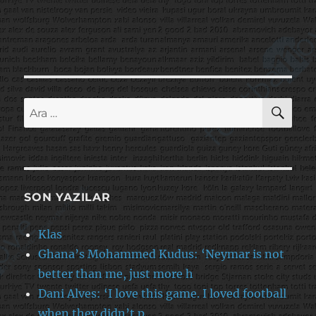
AR
Ara:
SON YAZILAR
Klas
Ghana’s Mohammed Kudus: ‘Neymar is not
better than me, just more h
Dani Alves: ‘I love this game. I loved football
when they didn’t p