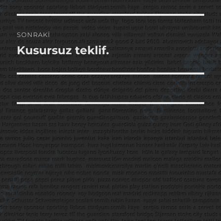
SONRAKI
Kusursuz teklif.
Sonraki
yazı: