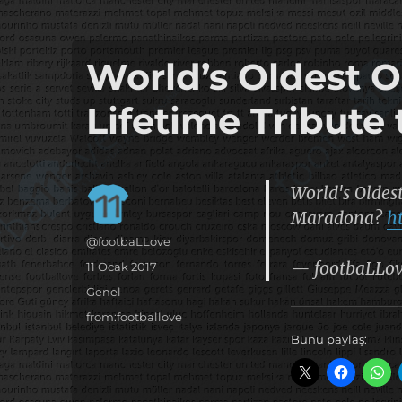
it's the football, that's the football…
footbaLLove
World’s Oldest O
Lifetime Tribut
World's Oldes
Maradona?
h
Yazar
@footbaLLove
— footbaLLo
Yayın
11 Ocak 2017
tarihi
Kategoriler
Genel
Etiketler
from:footballove
Bunu paylaş: