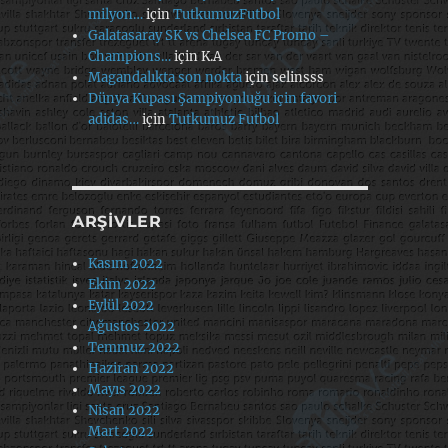
milyon…
için
TutkumuzFutbol
Galatasaray SK vs Chelsea FC Promo –
Champions…
için
K.A
Magandalıkta son nokta
için
selinsss
Dünya Kupası Şampiyonluğu için favori
adidas…
için
Tutkumuz Futbol
ARŞIVLER
Kasım 2022
Ekim 2022
Eylül 2022
Ağustos 2022
Temmuz 2022
Haziran 2022
Mayıs 2022
Nisan 2022
Mart 2022