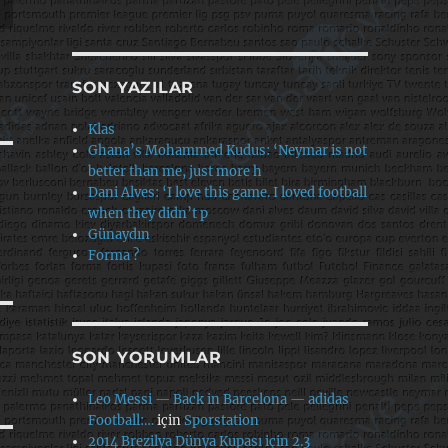
SON YAZILAR
Klas
Ghana’s Mohammed Kudus: ‘Neymar is not
better than me, just more h
Dani Alves: ‘I love this game. I loved football
when they didn’t p
Günaydın
Forma ?
SON YORUMLAR
Leo Messi — Back in Barcelona — adidas
Football:…
için
Sporstation
2014 Brezilya Dünya Kupası için 2.3