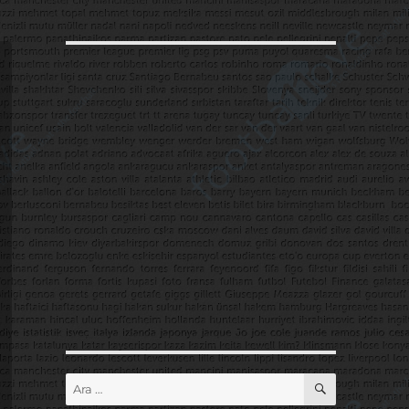
ARA
Ara: