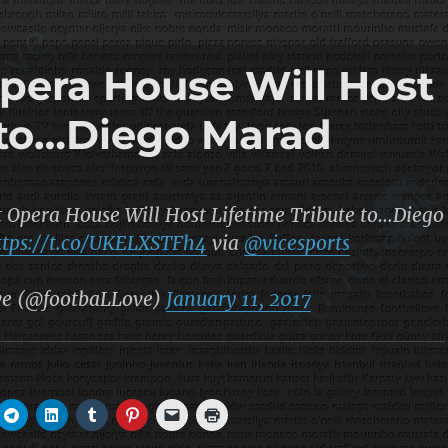
pera House Will Host
e to…Diego Marad
t Opera House Will Host Lifetime Tribute to…Diego
ttps://t.co/UKELXSTFh4
via
@vicesports
ve (@footbaLLove)
January 11, 2017