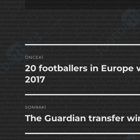
Yazı
ÖNCEKI
gezinmesi
20 footballers in Europe
Önceki
yazı:
2017
SONRAKI
The Guardian transfer w
Sonraki
yazı: