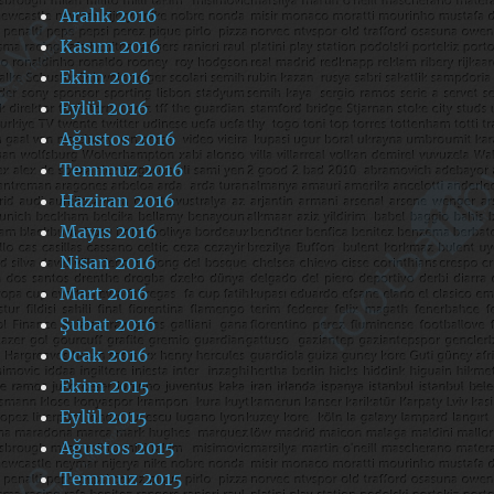
Aralık 2016
Kasım 2016
Ekim 2016
Eylül 2016
Ağustos 2016
Temmuz 2016
Haziran 2016
Mayıs 2016
Nisan 2016
Mart 2016
Şubat 2016
Ocak 2016
Ekim 2015
Eylül 2015
Ağustos 2015
Temmuz 2015