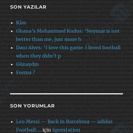
SON YAZILAR
Klas
Ghana’s Mohammed Kudus: ‘Neymar is not
better than me, just more h
Dani Alves: ‘I love this game. I loved football
when they didn’t p
Günaydın
Forma ?
SON YORUMLAR
Leo Messi — Back in Barcelona — adidas
Football:…
için
Sporstation