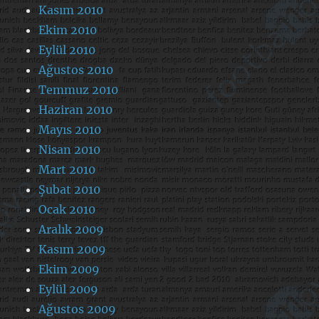
Kasım 2010
Ekim 2010
Eylül 2010
Ağustos 2010
Temmuz 2010
Haziran 2010
Mayıs 2010
Nisan 2010
Mart 2010
Şubat 2010
Ocak 2010
Aralık 2009
Kasım 2009
Ekim 2009
Eylül 2009
Ağustos 2009