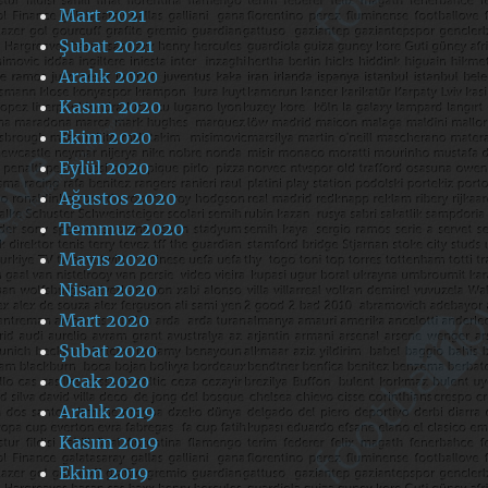
Mart 2021
Şubat 2021
Aralık 2020
Kasım 2020
Ekim 2020
Eylül 2020
Ağustos 2020
Temmuz 2020
Mayıs 2020
Nisan 2020
Mart 2020
Şubat 2020
Ocak 2020
Aralık 2019
Kasım 2019
Ekim 2019