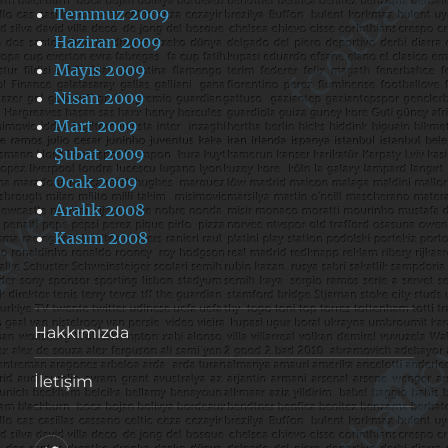
Temmuz 2009
Haziran 2009
Mayıs 2009
Nisan 2009
Mart 2009
Şubat 2009
Ocak 2009
Aralık 2008
Kasım 2008
Hakkımızda
İletişim