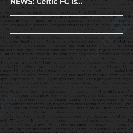
yazı:
NEWS: Celtic FC is…