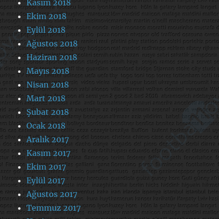
Kasım 2018
Ekim 2018
Eylül 2018
Ağustos 2018
Haziran 2018
Mayıs 2018
Nisan 2018
Mart 2018
Şubat 2018
Ocak 2018
Aralık 2017
Kasım 2017
Ekim 2017
Eylül 2017
Ağustos 2017
Temmuz 2017