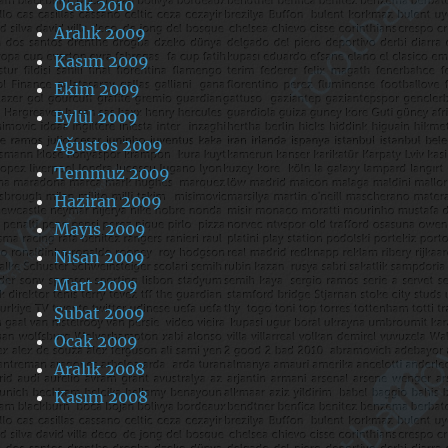
Ocak 2010
Aralık 2009
Kasım 2009
Ekim 2009
Eylül 2009
Ağustos 2009
Temmuz 2009
Haziran 2009
Mayıs 2009
Nisan 2009
Mart 2009
Şubat 2009
Ocak 2009
Aralık 2008
Kasım 2008