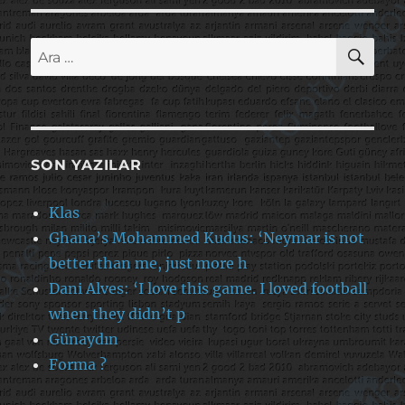
AR
Ara:
SON YAZILAR
Klas
Ghana’s Mohammed Kudus: ‘Neymar is not
better than me, just more h
Dani Alves: ‘I love this game. I loved football
when they didn’t p
Günaydın
Forma ?