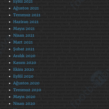
Eylül 2021
Ağustos 2021
Temmuz 2021
Haziran 2021
Mayıs 2021
Nisan 2021
Mart 2021
Şubat 2021
Aralık 2020
Kasım 2020
Ekim 2020
Eylül 2020
Ağustos 2020
Temmuz 2020
Mayıs 2020
Nisan 2020