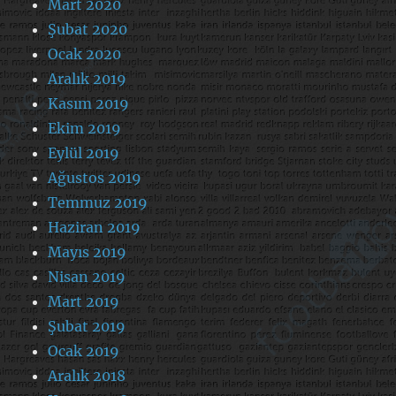
Mart 2020
Şubat 2020
Ocak 2020
Aralık 2019
Kasım 2019
Ekim 2019
Eylül 2019
Ağustos 2019
Temmuz 2019
Haziran 2019
Mayıs 2019
Nisan 2019
Mart 2019
Şubat 2019
Ocak 2019
Aralık 2018