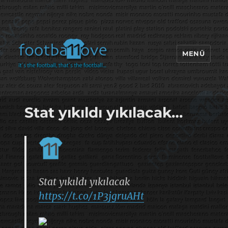
MENÜ
footbaLLove
Stat yıkıldı yıkılacak…
Stat yıkıldı yıkılacak
https://t.co/1P3jgruAHt