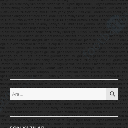
AR
Ara: