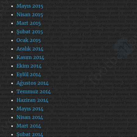
Mayıs 2015
Nisan 2015
Mart 2015
Şubat 2015
Ocak 2015
Aralık 2014
Kasım 2014
Ekim 2014
Eylül 2014
Ağustos 2014
Temmuz 2014
Haziran 2014
Mayıs 2014
Nisan 2014
Mart 2014
Şubat 2014