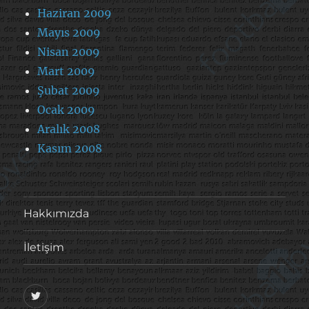
Haziran 2009
Mayıs 2009
Nisan 2009
Mart 2009
Şubat 2009
Ocak 2009
Aralık 2008
Kasım 2008
Hakkımızda
İletişim
@footballove