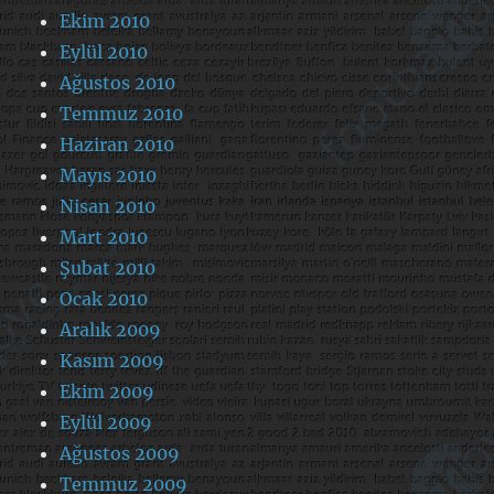
Ekim 2010
Eylül 2010
Ağustos 2010
Temmuz 2010
Haziran 2010
Mayıs 2010
Nisan 2010
Mart 2010
Şubat 2010
Ocak 2010
Aralık 2009
Kasım 2009
Ekim 2009
Eylül 2009
Ağustos 2009
Temmuz 2009