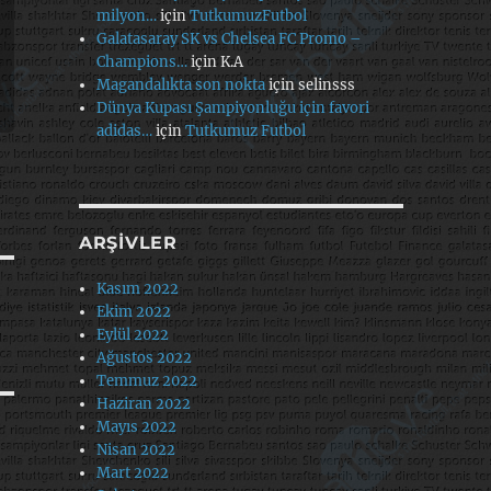
milyon…
için
TutkumuzFutbol
Galatasaray SK vs Chelsea FC Promo –
Champions…
için
K.A
Magandalıkta son nokta
için
selinsss
Dünya Kupası Şampiyonluğu için favori
adidas…
için
Tutkumuz Futbol
ARŞIVLER
Kasım 2022
Ekim 2022
Eylül 2022
Ağustos 2022
Temmuz 2022
Haziran 2022
Mayıs 2022
Nisan 2022
Mart 2022