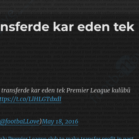
ansferde kar eden tek
l transferde kar eden tek Premier League kulübü
ttps://t.co/LlHLGTdxdI
@footbaLLove
)
May 18, 2016