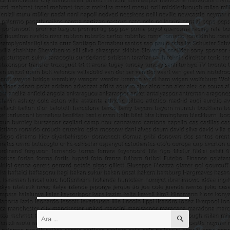
ARA
Ara: