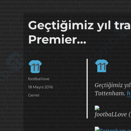
it's the football, that's the football…
footbaLLove
Geçtiğimiz yıl tr
Premier…
Yazar
footballove
Geçtiğimiz yı
Yayın
18 Mayıs 2016
Tottenham.
h
tarihi
Kategoriler
Genel
footbaLLove (