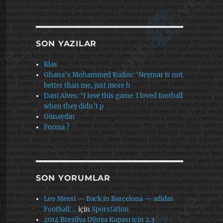
SON YAZILAR
Klas
Ghana’s Mohammed Kudus: ‘Neymar is not
better than me, just more h
Dani Alves: ‘I love this game. I loved football
when they didn’t p
Günaydın
Forma ?
SON YORUMLAR
Leo Messi — Back in Barcelona — adidas
Football:…
için
Sporstation
2014 Brezilya Dünya Kupası için 2.3