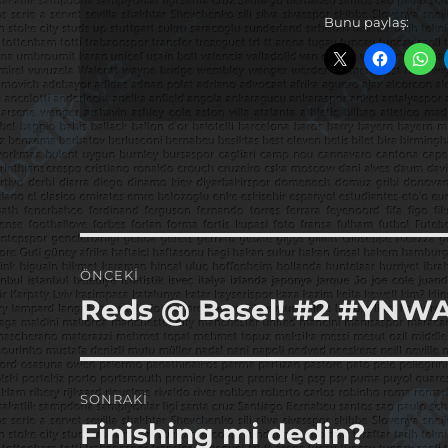
Bunu paylaş:
Yazı
ÖNCEKI
gezinmesi
Reds @ Basel! #2 #YNWA
Önceki
yazı:
SONRAKI
Finishing mi dedin?
Sonraki