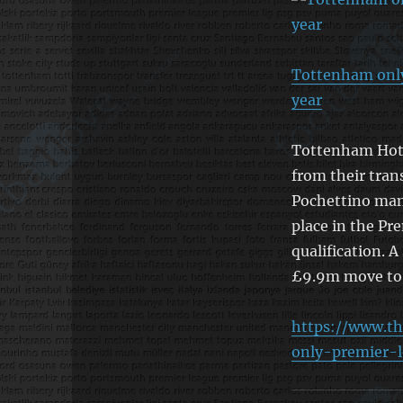
Tottenham only 
year
Tottenham Hotsp
from their tran
Pochettino man
place in the P
qualification. A
£9.9m move to
https://www.t
only-premier-l