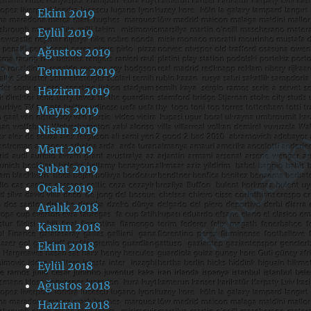
Ekim 2019
Eylül 2019
Ağustos 2019
Temmuz 2019
Haziran 2019
Mayıs 2019
Nisan 2019
Mart 2019
Şubat 2019
Ocak 2019
Aralık 2018
Kasım 2018
Ekim 2018
Eylül 2018
Ağustos 2018
Haziran 2018