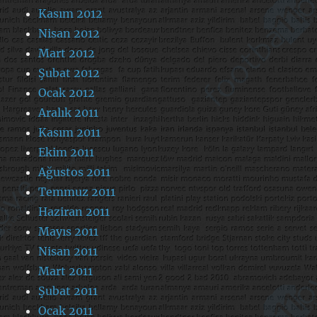
Kasım 2012
Nisan 2012
Mart 2012
Şubat 2012
Ocak 2012
Aralık 2011
Kasım 2011
Ekim 2011
Ağustos 2011
Temmuz 2011
Haziran 2011
Mayıs 2011
Nisan 2011
Mart 2011
Şubat 2011
Ocak 2011