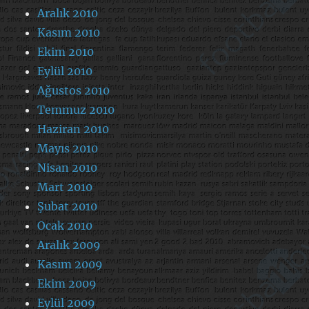
Aralık 2010
Kasım 2010
Ekim 2010
Eylül 2010
Ağustos 2010
Temmuz 2010
Haziran 2010
Mayıs 2010
Nisan 2010
Mart 2010
Şubat 2010
Ocak 2010
Aralık 2009
Kasım 2009
Ekim 2009
Eylül 2009