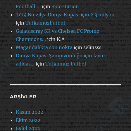
Football:…
için
Sporstation
2014 Brezilya Dünya Kupası için 2.3 milyon…
için
TutkumuzFutbol
Galatasaray SK vs Chelsea FC Promo –
Champions…
için
K.A
Magandalıkta son nokta
için
selinsss
Dünya Kupası Şampiyonluğu için favori
adidas…
için
Tutkumuz Futbol
ARŞIVLER
Kasım 2022
Ekim 2022
Eylül 2022