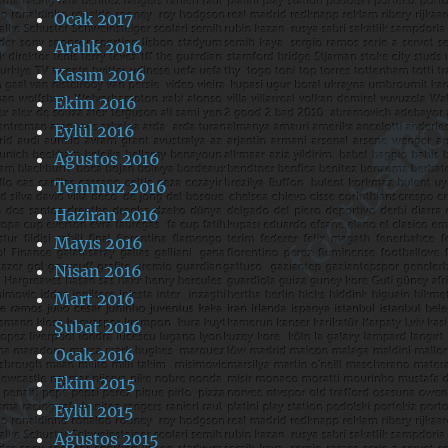
Ocak 2017
Aralık 2016
Kasım 2016
Ekim 2016
Eylül 2016
Ağustos 2016
Temmuz 2016
Haziran 2016
Mayıs 2016
Nisan 2016
Mart 2016
Şubat 2016
Ocak 2016
Ekim 2015
Eylül 2015
Ağustos 2015