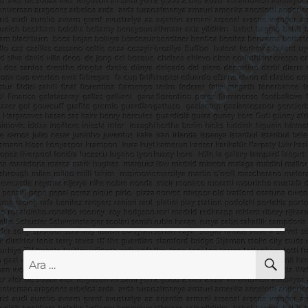
AR
Ara: