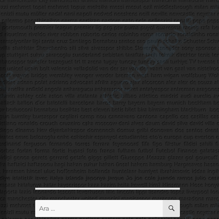
ARA
Ara: