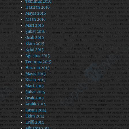
Temmuz 2016
Haziran 2016
Mayıs 2016
Nisan 2016
Mart 2016
Şubat 2016
Ocak 2016
Ekim 2015
Eylül 2015
Ağustos 2015
Temmuz 2015
Haziran 2015
Mayıs 2015
Nisan 2015
Mart 2015
Şubat 2015
Ocak 2015
Aralık 2014
Kasım 2014
Ekim 2014
Eylül 2014
Ağustos 2014