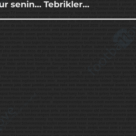
ur senin… Tebrikler…