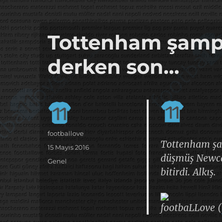
it's the football, that's the football…
footbaLLove
Tottenham şampiy
derken son…
Yazar
footballove
Tottenham şam
Yayın
15 Mayıs 2016
düşmüş Newcas
tarihi
Kategoriler
Genel
bitirdi. Alkış.
footbaLLove (