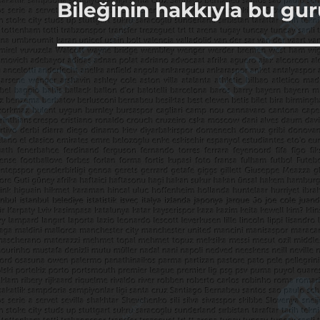
Bileğinin hakkıyla bu gur
Sonraki
yazı: