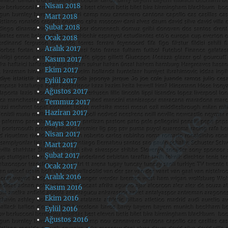
Nisan 2018
Mart 2018
Şubat 2018
Ocak 2018
Aralık 2017
Kasım 2017
Ekim 2017
Eylül 2017
Ağustos 2017
Temmuz 2017
Haziran 2017
Mayıs 2017
Nisan 2017
Mart 2017
Şubat 2017
Ocak 2017
Aralık 2016
Kasım 2016
Ekim 2016
Eylül 2016
Ağustos 2016