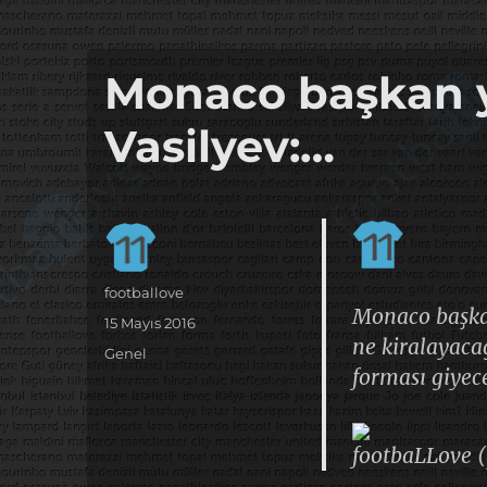
it's the football, that's the football…
footbaLLove
Monaco başkan 
Vasilyev:…
Yazar
footballove
Monaco başkan
Yayın
15 Mayıs 2016
ne kiralayaca
tarihi
Kategoriler
Genel
forması giyece
footbaLLove (