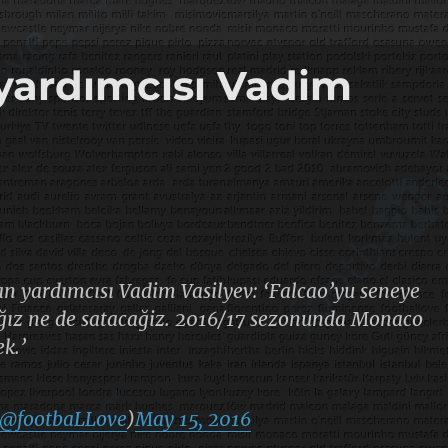
yardımcısı Vadim
 yardımcısı Vadim Vasilyev: ‘Falcao’yu seneye
ğız ne de satacağiz. 2016/17 sezonunda Monaco
k.’
@footbaLLove
)
May 15, 2016