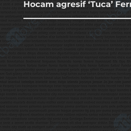
Hocam agresif ‘Tuca’ Ferr
Sonraki
yazı: