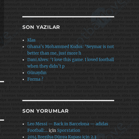
SON YAZILAR
Klas
Ghana’s Mohammed Kudus: ‘Neymar is not
better than me, just more h
Dani Alves: ‘I love this game. I loved football
when they didn’t p
Günaydın
Forma ?
SON YORUMLAR
Leo Messi — Back in Barcelona — adidas
Football:…
için
Sporstation
2014 Brezilya Dünya Kupası için 2.3