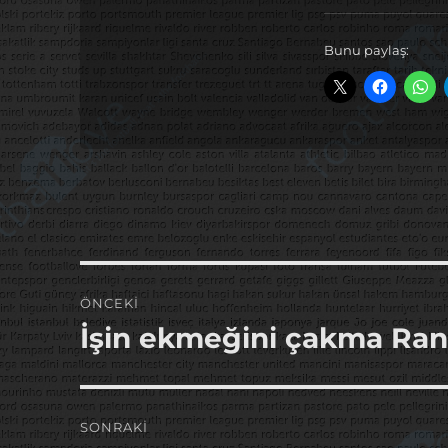
Bunu paylaş:
Yazı
ÖNCEKI
gezinmesi
İşin ekmeğini çakma Rani
Önceki
yazı:
SONRAKI