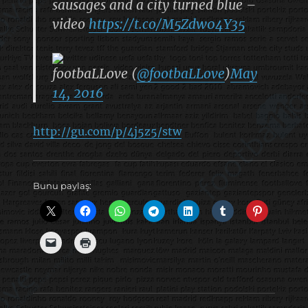
sausages and a city turned blue –
video
https://t.co/M5Zdw04Y35
footbaLLove (
@footbaLLove
)
May
14, 2016
http://gu.com/p/4j5z5/stw
Bunu paylaş: