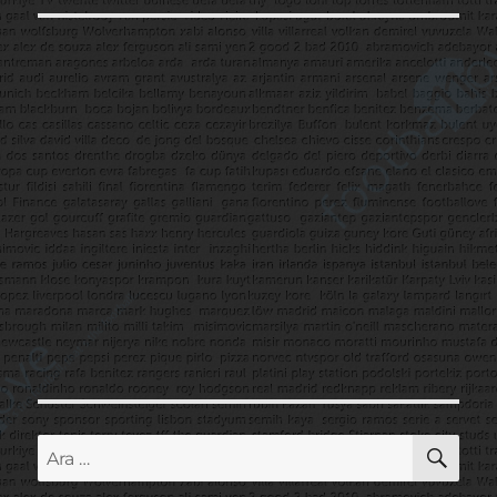
AR
Ara: