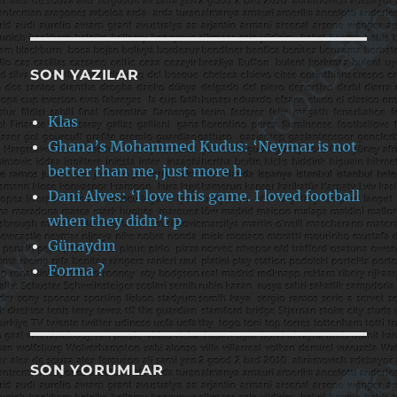
SON YAZILAR
Klas
Ghana’s Mohammed Kudus: ‘Neymar is not
better than me, just more h
Dani Alves: ‘I love this game. I loved football
when they didn’t p
Günaydın
Forma ?
SON YORUMLAR