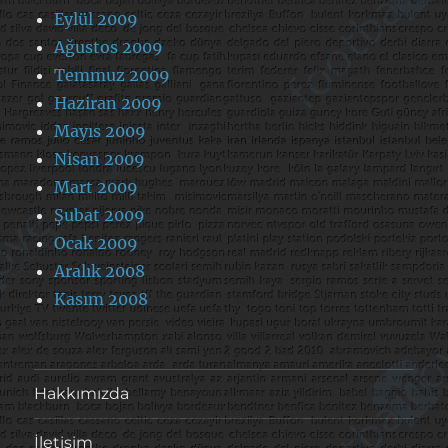
Eylül 2009
Ağustos 2009
Temmuz 2009
Haziran 2009
Mayıs 2009
Nisan 2009
Mart 2009
Şubat 2009
Ocak 2009
Aralık 2008
Kasım 2008
Hakkımızda
İletişim