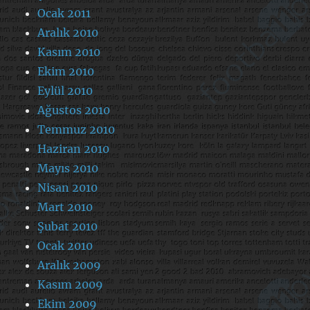
Ocak 2011
Aralık 2010
Kasım 2010
Ekim 2010
Eylül 2010
Ağustos 2010
Temmuz 2010
Haziran 2010
Mayıs 2010
Nisan 2010
Mart 2010
Şubat 2010
Ocak 2010
Aralık 2009
Kasım 2009
Ekim 2009