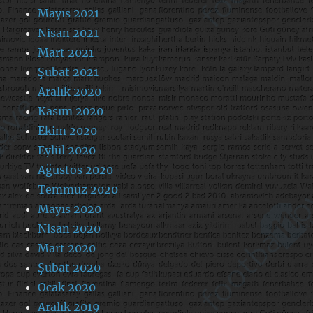
Mayıs 2021
Nisan 2021
Mart 2021
Şubat 2021
Aralık 2020
Kasım 2020
Ekim 2020
Eylül 2020
Ağustos 2020
Temmuz 2020
Mayıs 2020
Nisan 2020
Mart 2020
Şubat 2020
Ocak 2020
Aralık 2019