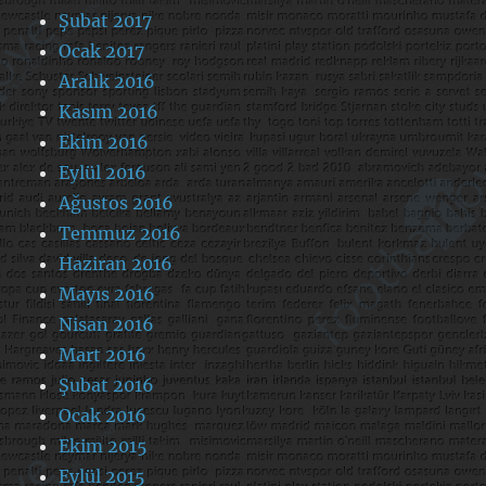
Şubat 2017
Ocak 2017
Aralık 2016
Kasım 2016
Ekim 2016
Eylül 2016
Ağustos 2016
Temmuz 2016
Haziran 2016
Mayıs 2016
Nisan 2016
Mart 2016
Şubat 2016
Ocak 2016
Ekim 2015
Eylül 2015