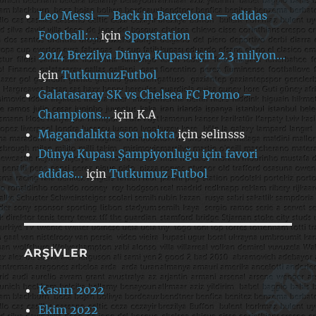
Leo Messi — Back in Barcelona — adidas
Football:…
için
Sporstation
2014 Brezilya Dünya Kupası için 2.3 milyon…
için
TutkumuzFutbol
Galatasaray SK vs Chelsea FC Promo –
Champions…
için
K.A
Magandalıkta son nokta
için
selinsss
Dünya Kupası Şampiyonluğu için favori
adidas…
için
Tutkumuz Futbol
ARŞIVLER
Kasım 2022
Ekim 2022