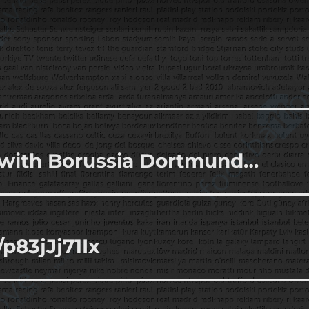
n with Borussia Dortmund…
/p83jJj71Ix