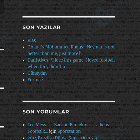
SON YAZILAR
Klas
Ghana’s Mohammed Kudus: ‘Neymar is not
better than me, just more h
Dani Alves: ‘I love this game. I loved football
when they didn’t p
Günaydın
Forma ?
SON YORUMLAR
Leo Messi — Back in Barcelona — adidas
Football:…
için
Sporstation
2014 Brezilya Dünya Kupası için 2.3