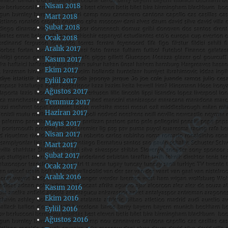
Nisan 2018
Mart 2018
Şubat 2018
Ocak 2018
Aralık 2017
Kasım 2017
Ekim 2017
Eylül 2017
Ağustos 2017
Temmuz 2017
Haziran 2017
Mayıs 2017
Nisan 2017
Mart 2017
Şubat 2017
Ocak 2017
Aralık 2016
Kasım 2016
Ekim 2016
Eylül 2016
Ağustos 2016