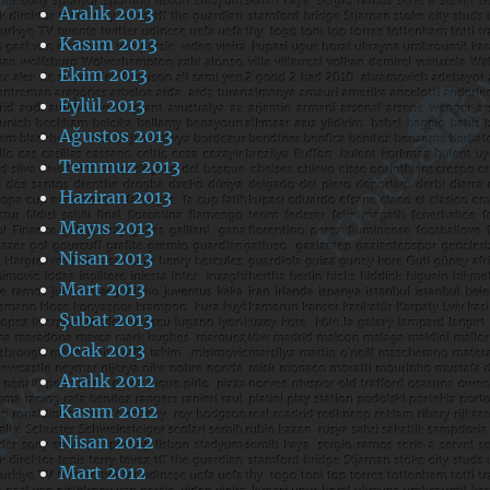
Aralık 2013
Kasım 2013
Ekim 2013
Eylül 2013
Ağustos 2013
Temmuz 2013
Haziran 2013
Mayıs 2013
Nisan 2013
Mart 2013
Şubat 2013
Ocak 2013
Aralık 2012
Kasım 2012
Nisan 2012
Mart 2012