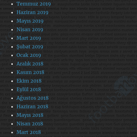
Temmuz 2019
Haziran 2019
Mayıs 2019
Nisan 2019
Mart 2019
Şubat 2019
Ocak 2019
Aralık 2018
Kasım 2018
Ekim 2018
Eylül 2018
Ağustos 2018
Haziran 2018
Mayıs 2018
Nisan 2018
Mart 2018