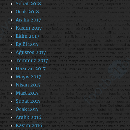
Şubat 2018
Ocak 2018
Aralık 2017
Kasım 2017
Ekim 2017
Eylül 2017
Ağustos 2017
Temmuz 2017
Haziran 2017
Mayıs 2017
Nisan 2017
Mart 2017
Şubat 2017
Ocak 2017
Aralık 2016
Kasım 2016