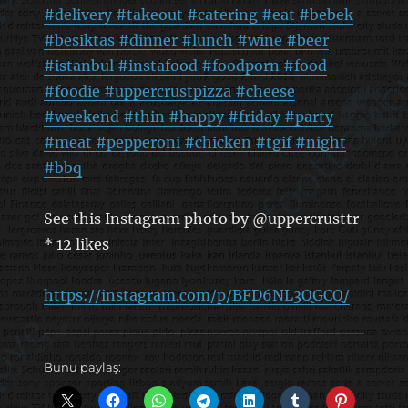
#delivery #takeout #catering #eat #bebek
#besiktas #dinner #lunch #wine #beer
#istanbul #instafood #foodporn #food
#foodie #uppercrustpizza #cheese
#weekend #thin #happy #friday #party
#meat #pepperoni #chicken #tgif #night
#bbq
See this Instagram photo by @uppercrusttr
* 12 likes
https://instagram.com/p/BFD6NL3QGCQ/
Bunu paylaş: