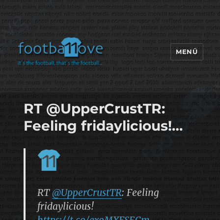
MENÜ
footbaLLove
RT @UpperCrustTR:
Feeling fridaylicious!…
RT
@UpperCrustTR
: Feeling
fridaylicious!
https://t.co/exoMXFSECm