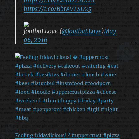
https://t.co/BbrAVT4O25
footbaLLove (
@footbaLLove
)
May
06, 2016
Feeling fridaylicious! ? #uppercrust #pizza