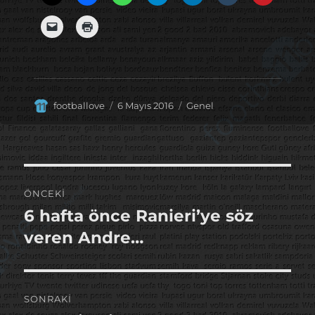
Yazar
Yayın
Kategoriler
footballove
6 Mayıs 2016
Genel
tarihi
Yazı
ÖNCEKI
gezinmesi
6 hafta önce Ranieri’ye söz
Önceki
yazı:
veren Andre…
SONRAKI