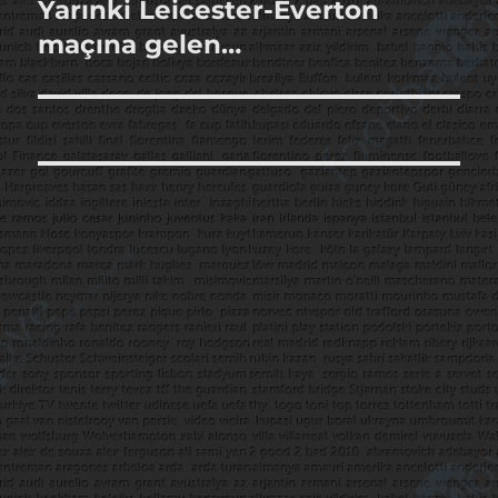
Yarınki Leicester-Everton
Sonraki
yazı:
maçına gelen…