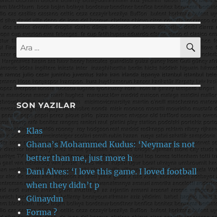
AR
Ara:
SON YAZILAR
Klas
Ghana’s Mohammed Kudus: ‘Neymar is not
better than me, just more h
Dani Alves: ‘I love this game. I loved football
when they didn’t p
Günaydın
Forma ?