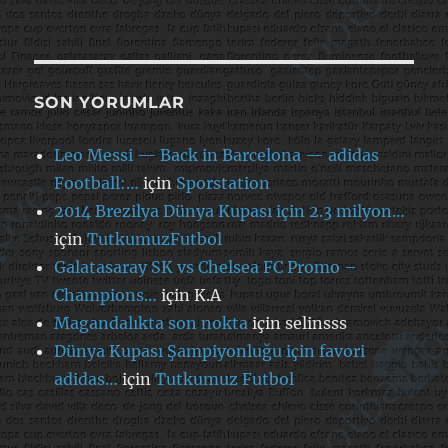
SON YORUMLAR
Leo Messi — Back in Barcelona — adidas
Football:…
için
Sporstation
2014 Brezilya Dünya Kupası için 2.3 milyon…
için
TutkumuzFutbol
Galatasaray SK vs Chelsea FC Promo –
Champions…
için
K.A
Magandalıkta son nokta
için
selinsss
Dünya Kupası Şampiyonluğu için favori
adidas…
için
Tutkumuz Futbol