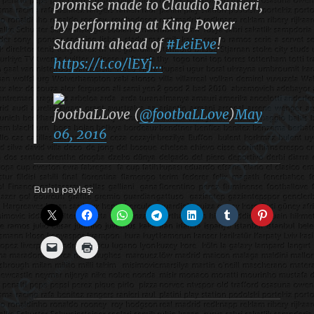
promise made to Claudio Ranieri,
by performing at King Power
Stadium ahead of
#LeiEve
!
https://t.co/lEYj…
footbaLLove (
@footbaLLove
)
May
06, 2016
Bunu paylaş: