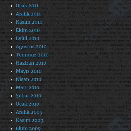
Ocak 2011
Aralık 2010
Kasım 2010
Ekim 2010
Eylül 2010
Ağustos 2010
Temmuz 2010
Haziran 2010
Mayıs 2010
Nisan 2010
Mart 2010
Şubat 2010
Ocak 2010
Aralık 2009
Kasım 2009
Ekim 2009