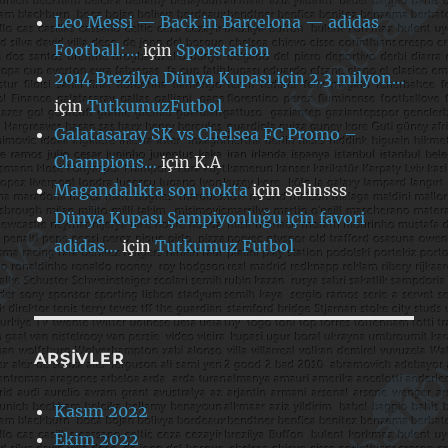
Leo Messi — Back in Barcelona — adidas
Football:…
için
Sporstation
2014 Brezilya Dünya Kupası için 2.3 milyon…
için
TutkumuzFutbol
Galatasaray SK vs Chelsea FC Promo –
Champions…
için
K.A
Magandalıkta son nokta
için
selinsss
Dünya Kupası Şampiyonluğu için favori
adidas…
için
Tutkumuz Futbol
ARŞIVLER
Kasım 2022
Ekim 2022