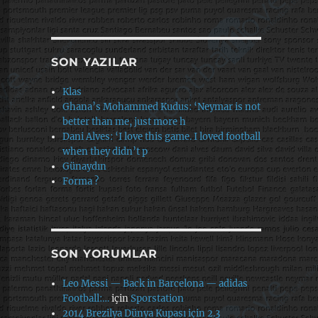
SON YAZILAR
Klas
Ghana’s Mohammed Kudus: ‘Neymar is not
better than me, just more h
Dani Alves: ‘I love this game. I loved football
when they didn’t p
Günaydın
Forma ?
SON YORUMLAR
Leo Messi — Back in Barcelona — adidas
Football:…
için
Sporstation
2014 Brezilya Dünya Kupası için 2.3