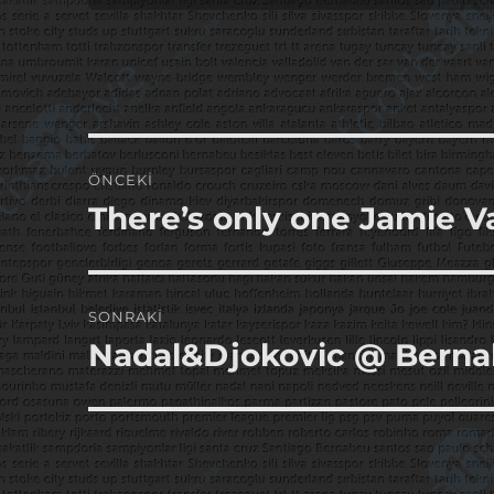
Yazı
ÖNCEKI
gezinmesi
There’s only one Jamie 
Önceki
yazı:
SONRAKI
Nadal&Djokovic @ Bern
Sonraki
yazı: