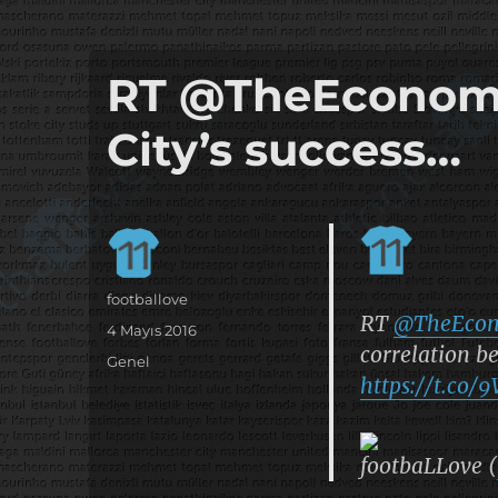
it's the football, that's the football…
footbaLLove
RT @TheEconomis
City’s success…
Yazar
footballove
RT
@TheEcon
Yayın
4 Mayıs 2016
correlation b
tarihi
Kategoriler
Genel
https://t.co
footbaLLove (