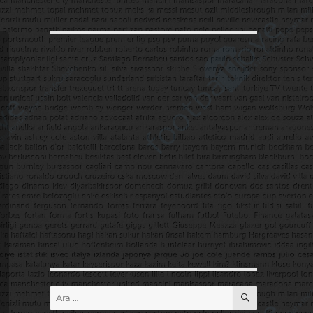
ARA
Ara: