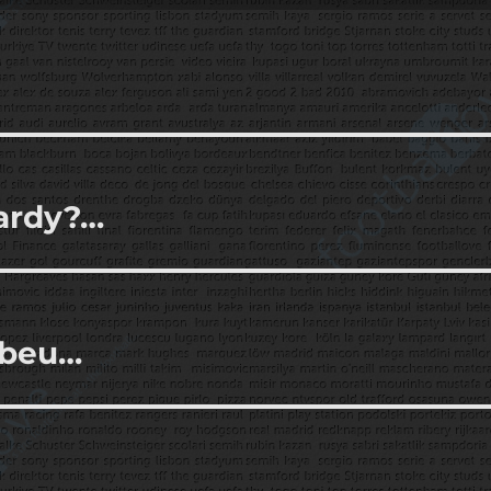
Vardy?…
abeu…