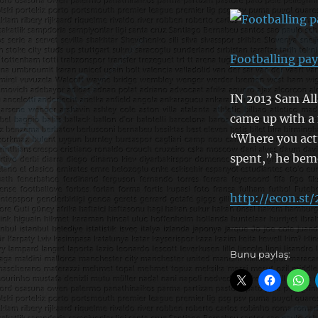
Footballing pa
IN 2013 Sam All
came up with a 
“Where you actu
spent,” he bemoa
http://econ.st
Bunu paylaş: