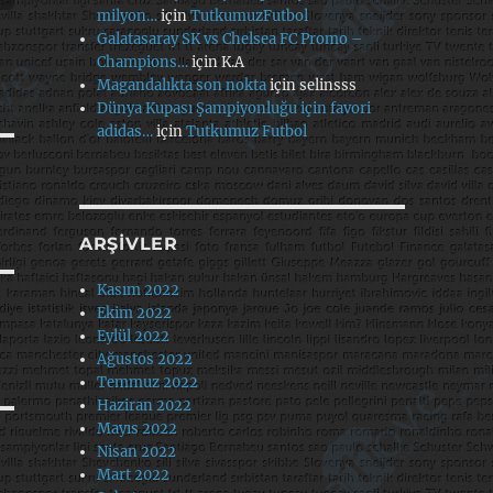
milyon…
için
TutkumuzFutbol
Galatasaray SK vs Chelsea FC Promo –
Champions…
için
K.A
Magandalıkta son nokta
için
selinsss
Dünya Kupası Şampiyonluğu için favori
adidas…
için
Tutkumuz Futbol
ARŞIVLER
Kasım 2022
Ekim 2022
Eylül 2022
Ağustos 2022
Temmuz 2022
Haziran 2022
Mayıs 2022
Nisan 2022
Mart 2022