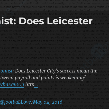
t: Does Leicester
omist
: Does Leicester City’s success mean the
etween payroll and points is weakening?
/9WhaEgvsUp
http
…
@footbaLLove
)
May 04, 2016